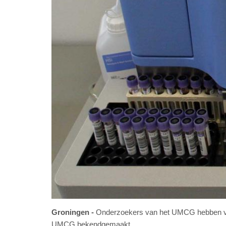
Groningen
Onderzoekers van het UMCG hebben voor
UMCG bekendgemaakt.