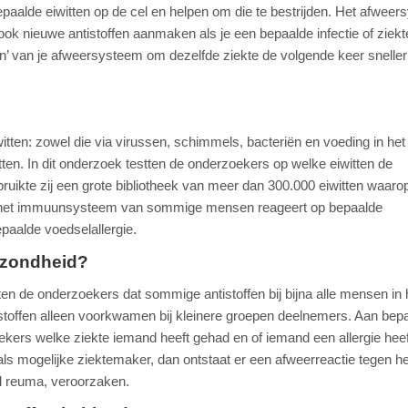
paalde eiwitten op de cel en helpen om die te bestrijden. Het afwee
ook nieuwe antistoffen aanmaken als je een bepaalde infectie of ziekt
’ van je afweersysteem om dezelfde ziekte de volgende keer sneller
itten: zowel die via virussen, schimmels, bacteriën en voeding in het
en. In dit onderzoek testten de onderzoekers op welke eiwitten de
ruikte zij een grote bibliotheek van meer dan 300.000 eiwitten waaro
t het immuunsysteem van sommige mensen reageert op bepaalde
paalde voedselallergie.
gezondheid?
ten de onderzoekers dat sommige antistoffen bij bijna alle mensen in 
toffen alleen voorkwamen bij kleinere groepen deelnemers. Aan bep
oekers welke ziekte iemand heeft gehad en of iemand een allergie heef
ls mogelijke ziektemaker, dan ontstaat er een afweerreactie tegen he
ld reuma, veroorzaken.