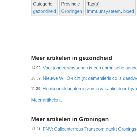
Categorie
Provincie
Tag(s)
gezondheid
Groningen
immuunsysteem
bloed
Meer artikelen in gezondheid
Voor jongvolwassenen is een chronische aando
14:02
Nieuwe WHO-richtlijn: dementierisico is daadwe
18:59
Hooikoortsklachten in zomervakantie door bijvo
11:39
Meer artikelen..
Meer artikelen in Groningen
FNV: Callcenterreus Transcom dankt Gronings
17:21