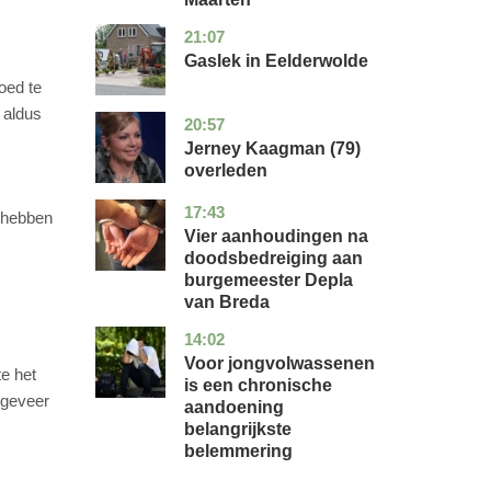
21:07
drenthe
nieuws
Gaslek in Eelderwolde
oed te
, aldus
20:57
noord-
glossy
holland
Jerney Kaagman (79)
overleden
17:43
noord-
nieuws
g hebben
brabant
Vier aanhoudingen na
doodsbedreiging aan
burgemeester Depla
van Breda
14:02
utrecht
gezondheid
Voor jongvolwassenen
e het
is een chronische
ongeveer
aandoening
belangrijkste
belemmering