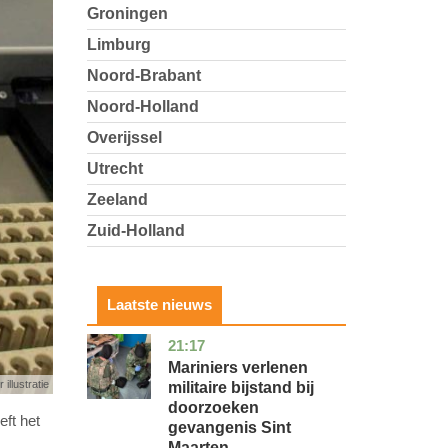
Groningen
Limburg
Noord-Brabant
Noord-Holland
Overijssel
Utrecht
Zeeland
Zuid-Holland
Laatste nieuws
21:17
buitenland
Mariniers verlenen
 illustratie
militaire bijstand bij
doorzoeken
ft het
gevangenis Sint
Maarten