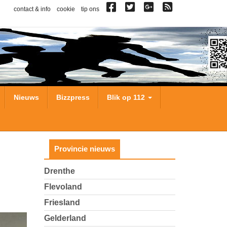
contact & info
cookie
tip ons
Nieuws
Bizzpress
Blik op 112
Provincie nieuws
Drenthe
Flevoland
Friesland
Gelderland