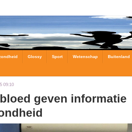
zondheid
Glossy
Sport
Wetenschap
Buitenland
5 09:10
zondheid