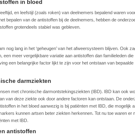
stoffen in bloed
eftijd, en leefstijl (zoals roken) van deelnemers bepalend waren voo
a het bepalen van de antistoffen bij de deelnemers, hebben de onderzoe
istoffen grotendeels stabiel was gebleven.
aam nog lang in het ‘geheugen’ van het afweersysteem blijven. Ook za
een meer vergelijkbare variatie aan antistoffen dan familieleden die n
ng een belangrijke factor lijkt te zijn voor het ontstaan van bepaalde
onische darmziekten
mensen met chronische darmontstekingsziekten (IBD). IBD kan ook w
aan van deze ziekte ook door andere factoren kan ontstaan. De onde
istoffen in het bloed aanwezig is bij patiënten met IBD, die mogelijk a
markers kunnen artsen beter ziekten herkennen. Tot nu toe waren er
tiënten met IBD.
n antistoffen