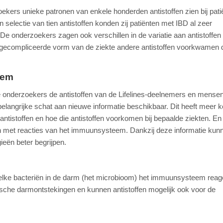
ers unieke patronen van enkele honderden antistoffen zien bij pati
selectie van tien antistoffen konden zij patiënten met IBD al zeer
 onderzoekers zagen ook verschillen in de variatie aan antistoffen
n gecompliceerde vorm van de ziekte andere antistoffen voorkwamen d
eem
 onderzoekers de antistoffen van de Lifelines-deelnemers en mense
belangrijke schat aan nieuwe informatie beschikbaar. Dit heeft meer 
ntistoffen en hoe die antistoffen voorkomen bij bepaalde ziekten. En
en met reacties van het immuunsysteem. Dankzij deze informatie kun
ieën beter begrijpen.
 welke bacteriën in de darm (het microbioom) het immuunsysteem reag
sche darmontstekingen en kunnen antistoffen mogelijk ook voor de