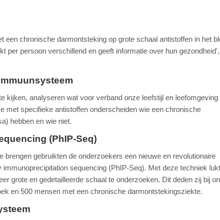
 een chronische darmontsteking op grote schaal antistoffen in het bl
lijkt per persoon verschillend en geeft informatie over hun gezondheid'
et immuunsysteem
e kijken, analyseren wat voor verband onze leefstijl en leefomgevin
 met specifieke antistoffen onderscheiden wie een chronische
sa) hebben en wie niet.
equencing (PhIP-Seq)
te brengen gebruikten de onderzoekers een nieuwe en revolutionaire
immunoprecipitation sequencing (PhIP-Seq). Met deze techniek lukt
eer grote en gedetailleerde schaal te onderzoeken. Dit deden zij bij 
zoek en 500 mensen met een chronische darmontstekingsziekte.
systeem