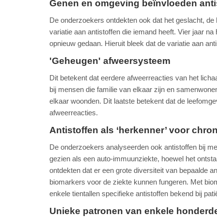
Genen en omgeving beïnvloeden anti
De onderzoekers ontdekten ook dat het geslacht, de le
variatie aan antistoffen die iemand heeft. Vier jaar n
opnieuw gedaan. Hieruit bleek dat de variatie aan ant
'Geheugen' afweersysteem
Dit betekent dat eerdere afweerreacties van het lich
bij mensen die familie van elkaar zijn en samenwonen, 
elkaar woonden. Dit laatste betekent dat de leefomgevi
afweerreacties.
Antistoffen als ‘herkenner’ voor chr
De onderzoekers analyseerden ook antistoffen bij 
gezien als een auto-immuunziekte, hoewel het ontst
ontdekten dat er een grote diversiteit van bepaalde ant
biomarkers voor de ziekte kunnen fungeren. Met bio
enkele tientallen specifieke antistoffen bekend bij pa
Unieke patronen van enkele honderde