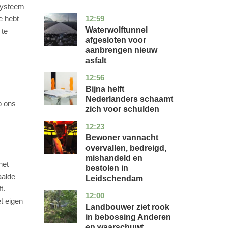
rsysteem
12:59
e hebt
noord-
nieuws
holland
Waterwolftunnel
 te
afgesloten voor
aanbrengen nieuw
asfalt
12:56
noord-
economie
holland
Bijna helft
Nederlanders schaamt
p ons
zich voor schulden
12:23
zuid-
nieuws
holland
Bewoner vannacht
overvallen, bedreigd,
mishandeld en
het
bestolen in
aalde
Leidschendam
t.
12:00
drenthe
nieuws
t eigen
Landbouwer ziet rook
in bebossing Anderen
en waarschuwt