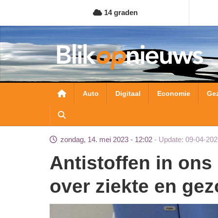
Overslaan
14 graden
en
naar
de
inhoud
gaan
Hoofdnavigatie
Auto
Digitaal
Economie
Ge
zondag, 14. mei 2023 - 12:02
Update: 09-04-202
Antistoffen in ons bloed geven informatie
over ziekte en ge