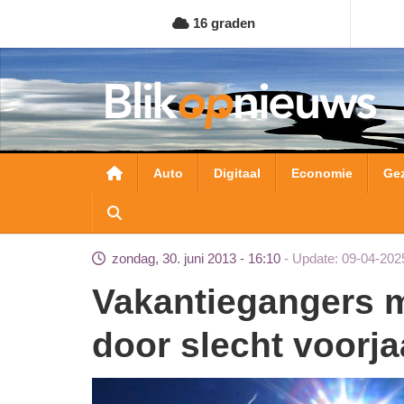
Overslaan
16 graden
en
naar
de
inhoud
gaan
Hoofdnavigatie
Auto
Digitaal
Economie
Ge
zondag, 30. juni 2013 - 16:10
Update: 09-04-202
Vakantiegangers meer risico op zonnebrand
door slecht voorja