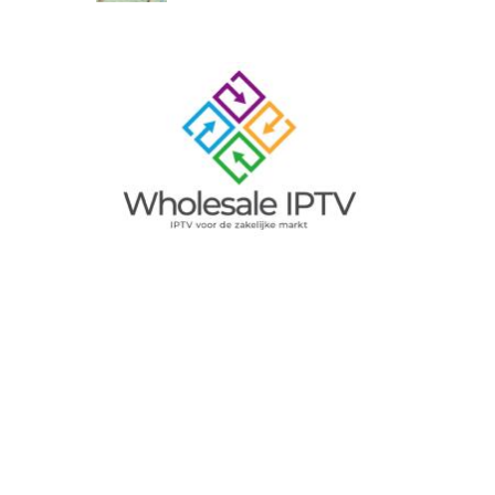
Image