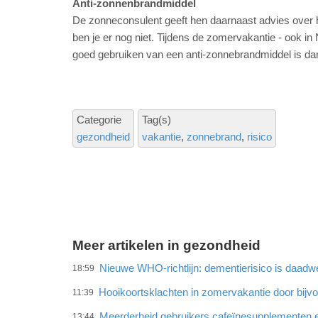
Anti-zonnenbrandmiddel
De zonneconsulent geeft hen daarnaast advies over 
ben je er nog niet. Tijdens de zomervakantie - ook in Ne
goed gebruiken van een anti-zonnebrandmiddel is dan 
Categorie
Tag(s)
gezondheid
vakantie
zonnebrand
risico
Meer artikelen in gezondheid
Nieuwe WHO-richtlijn: dementierisico is daadwe
18:59
Hooikoortsklachten in zomervakantie door bijvo
11:39
Meerderheid gebruikers cafeïnesupplementen e
13:44