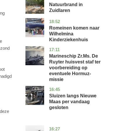
Natuurbrand in
Zuidlaren
ing
18:52
utrecht
nieuws
Romeinen komen naar
Wilhelmina
Kinderziekenhuis
te
ezond
17:11
zuid-
nieuws
holland
Marineschip Zr.Ms. De
Ruyter huisvest staf ter
voorbereiding op
oot
eventuele Hormuz-
chadigd
missie
16:45
zuid-
nieuws
holland
Sluizen langs Nieuwe
Maas per vandaag
gesloten
 deze
16:27
limburg
nieuws