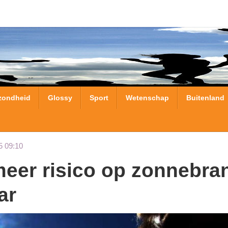
zondheid
Glossy
Sport
Wetenschap
Buitenland
5 09:10
ar