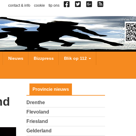
contact & info
cookie
tip ons
Nieuws
Bizzpress
Blik op 112
Provincie nieuws
Drenthe
Flevoland
Friesland
Gelderland