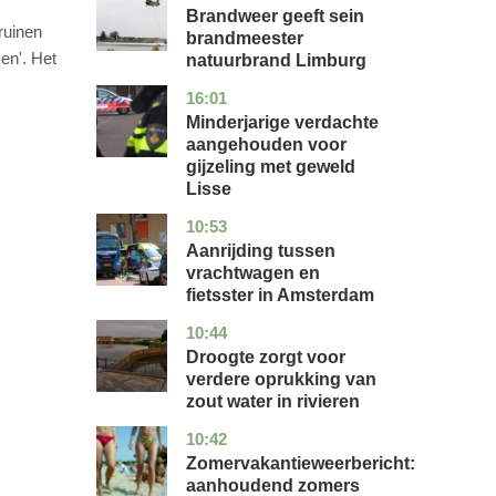
Brandweer geeft sein
ruinen
brandmeester
ken'. Het
natuurbrand Limburg
16:01
zuid-
nieuws
holland
Minderjarige verdachte
aangehouden voor
gijzeling met geweld
Lisse
10:53
noord-
nieuws
holland
Aanrijding tussen
vrachtwagen en
fietsster in Amsterdam
10:44
gelderland
nieuws
Droogte zorgt voor
verdere oprukking van
zout water in rivieren
10:42
utrecht
nieuws
Zomervakantieweerbericht:
aanhoudend zomers