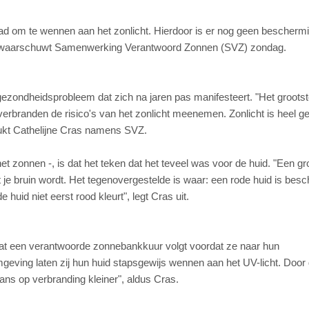
had om te wennen aan het zonlicht. Hierdoor is er nog geen bescherm
, waarschuwt Samenwerking Verantwoord Zonnen (SVZ) zondag.
 gezondheidsprobleem dat zich na jaren pas manifesteert. "Het groots
verbranden de risico's van het zonlicht meenemen. Zonlicht is heel g
rukt Cathelijne Cras namens SVZ.
et zonnen -, is dat het teken dat het teveel was voor de huid. "Een gr
 je bruin wordt. Het tegenovergestelde is waar: een rode huid is bes
 huid niet eerst rood kleurt", legt Cras uit.
 dat een verantwoorde zonnebankkuur volgt voordat ze naar hun
eving laten zij hun huid stapsgewijs wennen aan het UV-licht. Door
kans op verbranding kleiner", aldus Cras.