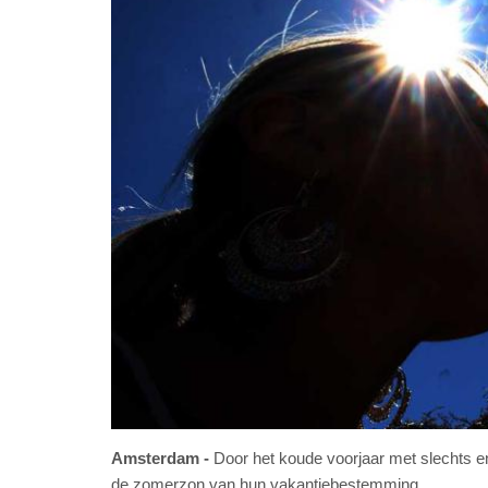
Amsterdam
Door het koude voorjaar met slechts e
de zomerzon van hun vakantiebestemming.