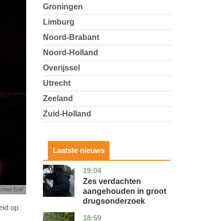
Groningen
Limburg
Noord-Brabant
Noord-Holland
Overijssel
Utrecht
Zeeland
Zuid-Holland
Laatste nieuws
19:04
zuid-
nieuws
holland
Zes verdachten
rchief EHF
aangehouden in groot
drugsonderzoek
eid op
18:59
drenthe
nieuws