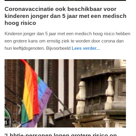
Coronavaccinatie ook beschikbaar voor
kinderen jonger dan 5 jaar met een medisch
vrijdag,
hoog risico
2.
december
Kinderen jonger dan 5 jaar met een medisch hoog risico hebben
2022
een grotere kans om ernstig ziek te worden door corona dan
-
hun leeftijdsgenoten. Bijvoorbeeld
Lees verder...
20:30
gezondheid
zuid-
holland
Update:
09-
04-
2025
09:10
'Lhbti+-personen lopen grotere risico op