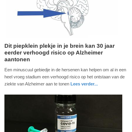
04-
2025
09:10
Dit piepklein plekje in je brein kan 30 jaar
eerder verhoogd risico op Alzheimer
vrijdag,
aantonen
1.
oktober
Een minuscuul gebiedje in de hersenen kan helpen om al in een
2021
heel vroeg stadium een verhoogd risico op het ontstaan van de
-
ziekte van Alzheimer aan te tonen
Lees verder...
16:42
gezondheid
limburg
Update:
09-
04-
2025
09:10