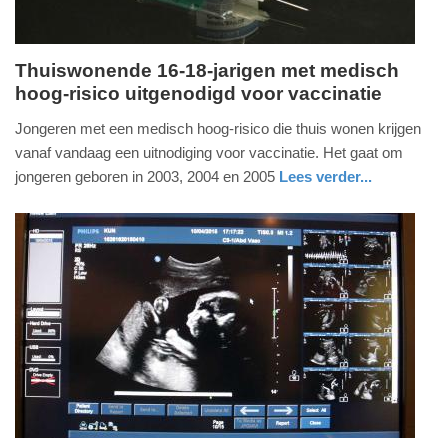
Thuiswonende 16-18-jarigen met medisch
hoog-risico uitgenodigd voor vaccinatie
woensdag,
19.
Jongeren met een medisch hoog-risico die thuis wonen krijgen
mei
vanaf vandaag een uitnodiging voor vaccinatie. Het gaat om
2021
jongeren geboren in 2003, 2004 en 2005
Lees verder...
-
gezondheid
utrecht
07:38
Update:
09-
04-
2025
09:10