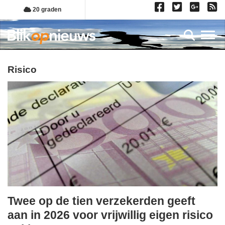
Overslaan
20 graden
en
naar
Toggl
de
inhoud
gaan
risico
Twee op de tien verzekerden geeft
woensdag,
aan in 2026 voor vrijwillig eigen risico
24.