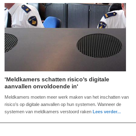
-
holland
09:34
Update:
09-
04-
2025
09:10
'Meldkamers schatten risico’s digitale
aanvallen onvoldoende in'
donderdag,
3.
Meldkamers moeten meer werk maken van het inschatten van
februari
risico’s op digitale aanvallen op hun systemen. Wanneer de
2022
systemen van meldkamers verstoord raken
Lees verder...
-
digitaal
zuid-
14:48
holland