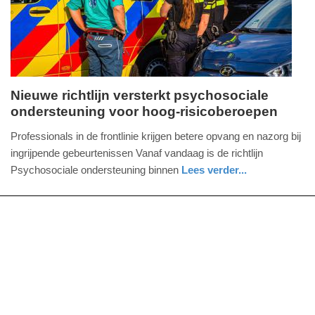
2025
13:34
Nieuwe richtlijn versterkt psychosociale
ondersteuning voor hoog-risicoberoepen
dinsdag,
18.
Professionals in de frontlinie krijgen betere opvang en nazorg bij
maart
ingrijpende gebeurtenissen Vanaf vandaag is de richtlijn
2025
Psychosociale ondersteuning binnen
Lees verder...
-
nieuws
zeeland
18:51
Update:
09-
04-
2025
09:10