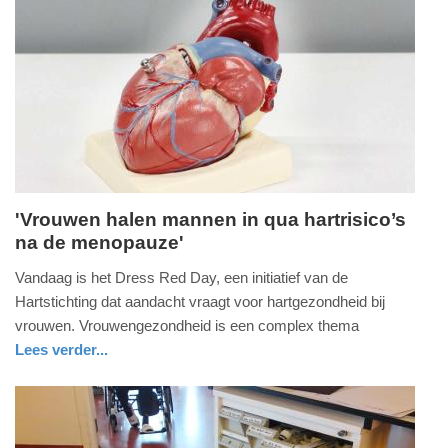
27-
11-
2025
14:26
'Vrouwen halen mannen in qua hartrisico’s
na de menopauze'
maandag,
29.
Vandaag is het Dress Red Day, een initiatief van de
september
Hartstichting dat aandacht vraagt voor hartgezondheid bij
2025
vrouwen. Vrouwengezondheid is een complex thema
-
Lees verder...
11:31
gezondheid
utrecht
Update:
29-