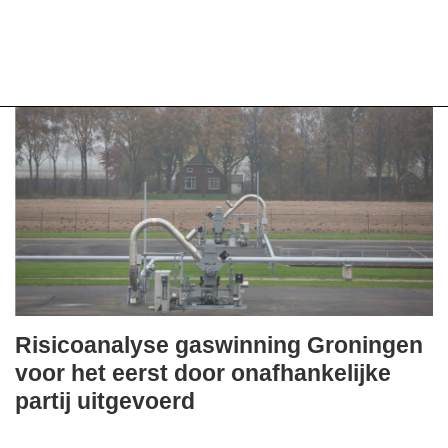
Risicoanalyse gaswinning Groningen
dinsdag,
voor het eerst door onafhankelijke
20.
partij uitgevoerd
april
FullStack Studio
2021
Om inzicht te krijgen in de veiligheidsrisico’s van de gaswinning