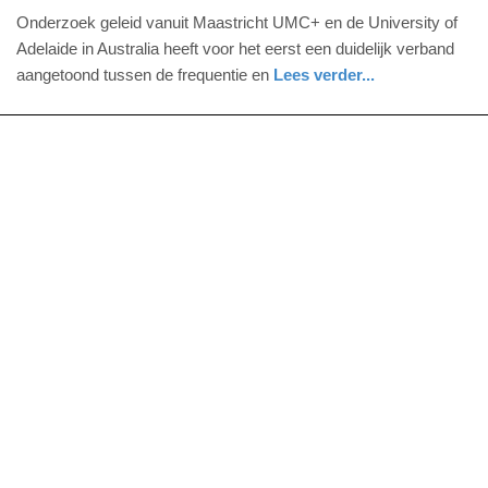
21.
Onderzoek geleid vanuit Maastricht UMC+ en de University of
april
Adelaide in Australia heeft voor het eerst een duidelijk verband
2021
aangetoond tussen de frequentie en
Lees verder...
-
nieuws
limburg
14:35
Update:
09-
04-
2025
09:10