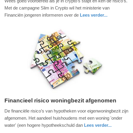
Wees goed voorbereid als je in crypto’s stapt en ken de risico’s.
september
Met de campagne Slim in Crypto wil het ministerie van
2022
Financiën jongeren informeren over de
Lees verder...
-
nieuws
12:04
Update:
09-
04-
2025
09:10
Financieel risico woningbezit afgenomen
dinsdag,
De financiële risico’s van hypotheken voor eigenwoningbezit zijn
10.
afgenomen. Het aandeel huishoudens met een woning 'onder
mei
water' (een hogere hypotheekschuld dan
Lees verder...
2022
economie
zuid-