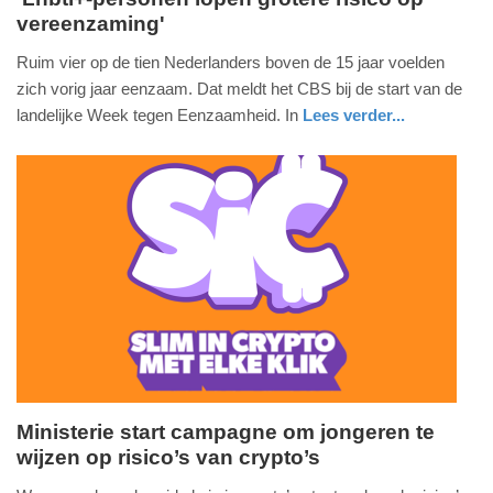
vereenzaming'
vrijdag,
30.
Ruim vier op de tien Nederlanders boven de 15 jaar voelden
september
zich vorig jaar eenzaam. Dat meldt het CBS bij de start van de
2022
landelijke Week tegen Eenzaamheid. In
Lees verder...
-
nieuws
noord-
11:24
holland
Update:
09-
04-
2025
09:10
Ministerie start campagne om jongeren te
wijzen op risico’s van crypto’s
maandag,
5.