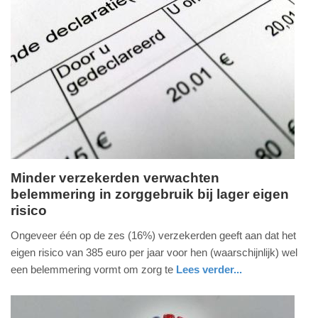
Update:
12-
03-
2026
15:56
Minder verzekerden verwachten
belemmering in zorggebruik bij lager eigen
donderdag,
risico
27.
november
Ongeveer één op de zes (16%) verzekerden geeft aan dat het
2025
eigen risico van 385 euro per jaar voor hen (waarschijnlijk) wel
-
een belemmering vormt om zorg te
Lees verder...
14:22
gezondheid
utrecht
Update: