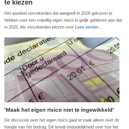
te kiezen
juni
2026
Het aandeel verzekerden dat aangeeft in 2026 gekozen te
-
hebben voor een vrijwillig eigen risico is gelijk gebleven aan dat
19:13
in 2025. Als verzekerden kiezen voor
Lees verder...
Update:
25-
06-
2026
13:06
'Maak het eigen risico niet te ingewikkeld'
maandag,
De discussie over het eigen risico gaat te vaak alleen over de
18.
hoogte van het bedrag. Dit terwijl onduidelijkheid over hoe het