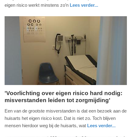
mei
eigen risico werkt minstens zo’n
Lees verder...
2026
nieuws
utrecht
-
11:49
Update:
18-
05-
2026
11:52
'Voorlichting over eigen risico hard nodig:
misverstanden leiden tot zorgmijding'
donderdag,
12.
Een van de grootste misverstanden is dat een bezoek aan de
maart
huisarts het eigen risico kost. Dat is niet zo. Toch blijven
2026
mensen hierdoor weg bij de huisarts, wat
Lees verder...
-
gezondheid
utrecht
15:54