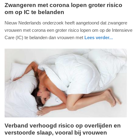
Zwangeren met corona lopen groter risico
om op IC te belanden
zaterdag,
8.
Nieuw Nederlands onderzoek heeft aangetoond dat zwangere
mei
vrouwen met corona een groter risico lopen om op de Intensieve
2021
Care (IC) te belanden dan vrouwen met
Lees verder...
-
gezondheid
utrecht
12:50
Update:
09-
04-
2025
09:10
Verband verhoogd risico op overlijden en
verstoorde slaap, vooral bij vrouwen
woensdag,