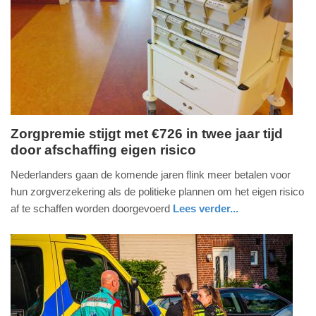
09-
2025
11:32
Zorgpremie stijgt met €726 in twee jaar tijd
door afschaffing eigen risico
donderdag,
4.
Nederlanders gaan de komende jaren flink meer betalen voor
september
hun zorgverzekering als de politieke plannen om het eigen risico
2025
af te schaffen worden doorgevoerd
Lees verder...
-
gezondheid
noord-
13:33
holland
Update:
04-
09-