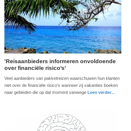
'Reisaanbieders informeren onvoldoende
over financiële risico’s'
maandag,
11.
Veel aanbieders van pakketreizen waarschuwen hun klanten
oktober
niet over de financiële risico’s wanneer zij vakanties boeken
2021
naar gebieden die op dat moment vanwege
Lees verder...
-
nieuws
utrecht
10:38
Update:
09-