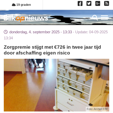
Overslaan
19 graden
en
naar
Toggl
de
inhoud
donderdag, 4. september 2025 - 13:33
Update: 04-09-2025
gaan
13:34
Zorgpremie stijgt met €726 in twee jaar tijd
door afschaffing eigen risico
Foto: Archief FBF