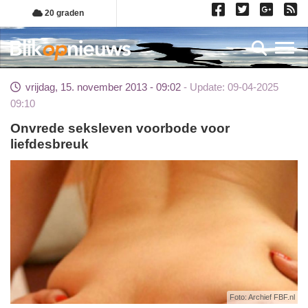
Overslaan
20 graden
en
naar
Toggl
de
inhoud
vrijdag, 15. november 2013 - 09:02
Update: 09-04-2025
gaan
09:10
Onvrede seksleven voorbode voor
liefdesbreuk
Foto: Archief FBF.nl