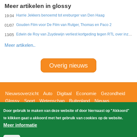
Meer artikelen in glossy
Harrie Jekkers benoemd tot ereburger van Den Haag
19:04
Gouden Film voor De Film van Rutger, Thomas en Paco 2
01/07
Edwin de Roy van Zuydewijn verliest kortgeding tegen RTL over inzage dramaserie koningshuis
13/05
Meer artikelen..
Overig nieuws
Hoofdnavigatie
Nieuwsoverzicht
Auto
Digitaal
Economie
Gezondheid
Glossy
Sport
Wetenschap
Buitenland
Nieuws
Bizzpress
Blik op 112
Provincies
Weekoverzicht
Door gebruik te maken van deze website of door hiernaast op "Akkoord"
Copyright Blik Op Nieuws 2026
gehost
Zoeken
te klikken gaat u akkoord met het gebruik van cookies op de website.
EK-Media.nl
door
Meer informatie