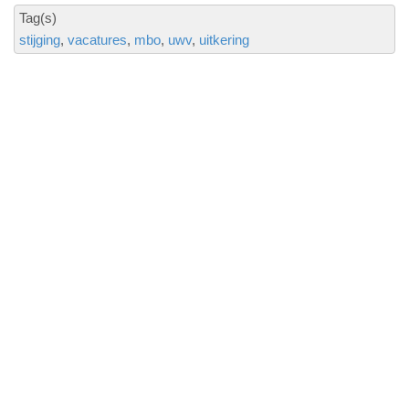
Tag(s)
stijging
vacatures
mbo
uwv
uitkering