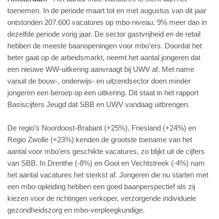
toenemen. In de periode maart tot en met augustus van dit jaar
ontstonden 207.600 vacatures op mbo-niveau, 9% meer dan in
dezelfde periode vorig jaar. De sector gastvrijheid en de retail
hebben de meeste baanopeningen voor mbo’ers. Doordat het
beter gaat op de arbeidsmarkt, neemt het aantal jongeren dat
een nieuwe WW-uitkering aanvraagt bij UWV af. Met name
vanuit de bouw-, onderwijs- en uitzendsector doen minder
jongeren een beroep op een uitkering. Dit staat in het rapport
Basiscijfers Jeugd dat SBB en UWV vandaag uitbrengen.
De regio’s Noordoost-Brabant (+25%), Friesland (+24%) en
Regio Zwolle (+23%) kenden de grootste toename van het
aantal voor mbo’ers geschikte vacatures, zo blijkt uit de cijfers
van SBB. In Drenthe (-8%) en Gooi en Vechtstreek (-4%) nam
het aantal vacatures het sterkst af. Jongeren die nu starten met
een mbo-opleiding hebben een goed baanperspectief als zij
kiezen voor de richtingen verkoper, verzorgende individuele
gezondheidszorg en mbo-verpleegkundige.