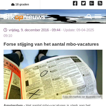
Overslaan
18 graden
en
naar
Toggl
de
inhoud
vrijdag, 9. december 2016 - 09:44
Update: 09-04-2025
gaan
09:10
Forse stijging van het aantal mbo-vacatures
Foto: Archieffoto ter illustratie FBF
Amsterdam
Het aantal mbo-vacatures is sterk aan het