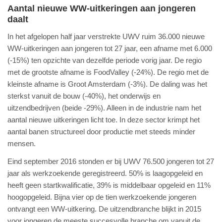
Aantal nieuwe WW-uitkeringen aan jongeren
daalt
In het afgelopen half jaar verstrekte UWV ruim 36.000 nieuwe
WW-uitkeringen aan jongeren tot 27 jaar, een afname met 6.000
(-15%) ten opzichte van dezelfde periode vorig jaar. De regio
met de grootste afname is FoodValley (-24%). De regio met de
kleinste afname is Groot Amsterdam (-3%). De daling was het
sterkst vanuit de bouw (-40%), het onderwijs en
uitzendbedrijven (beide -29%). Alleen in de industrie nam het
aantal nieuwe uitkeringen licht toe. In deze sector krimpt het
aantal banen structureel door productie met steeds minder
mensen.
Eind september 2016 stonden er bij UWV 76.500 jongeren tot 27
jaar als werkzoekende geregistreerd. 50% is laagopgeleid en
heeft geen startkwalificatie, 39% is middelbaar opgeleid en 11%
hoogopgeleid. Bijna vier op de tien werkzoekende jongeren
ontvangt een WW-uitkering. De uitzendbranche blijkt in 2015
voor jongeren de meeste succesvolle branche om vanuit de