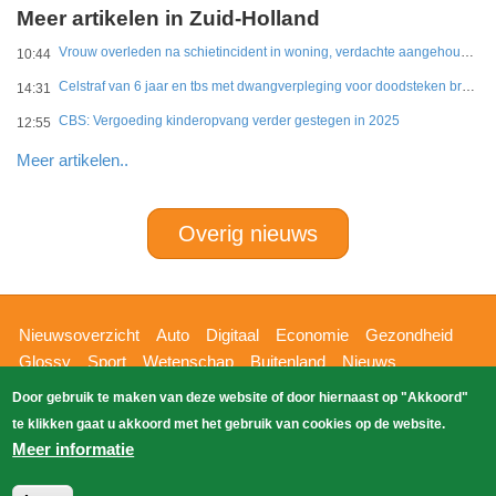
Meer artikelen in Zuid-Holland
Vrouw overleden na schietincident in woning, verdachte aangehouden
10:44
Celstraf van 6 jaar en tbs met dwangverpleging voor doodsteken broer in Gouda
14:31
CBS: Vergoeding kinderopvang verder gestegen in 2025
12:55
Meer artikelen..
Overig nieuws
Hoofdnavigatie
Nieuwsoverzicht
Auto
Digitaal
Economie
Gezondheid
Glossy
Sport
Wetenschap
Buitenland
Nieuws
Bizzpress
Blik op 112
Provincies
Weekoverzicht
Door gebruik te maken van deze website of door hiernaast op "Akkoord"
Copyright Blik Op Nieuws 2026
gehost
Zoeken
te klikken gaat u akkoord met het gebruik van cookies op de website.
EK-Media.nl
door
Meer informatie