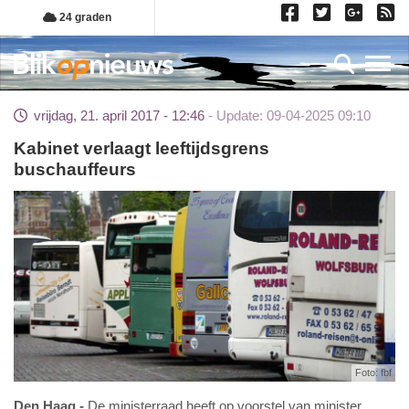
Overslaan
24 graden
en
naar
Toggl
de
inhoud
vrijdag, 21. april 2017 - 12:46
Update: 09-04-2025 09:10
gaan
Kabinet verlaagt leeftijdsgrens
buschauffeurs
Foto: fbf
Den Haag
De ministerraad heeft op voorstel van minister