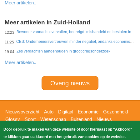
Meer artikelen..
Meer artikelen in Zuid-Holland
Bewoner vannacht overvallen, bedreigd, mishandeld en bestolen in Leidschendam
12:23
CBS: Ondernemersvertrouwen minder negatief, ondanks economische onzekerheid
11:25
Zes verdachten aangehouden in groot drugsonderzoek
19:04
Meer artikelen..
Overig nieuws
Hoofdnavigatie
Nieuwsoverzicht
Auto
Digitaal
Economie
Gezondheid
Glossy
Sport
Wetenschap
Buitenland
Nieuws
Bizzpress
Blik op 112
Provincies
Weekoverzicht
Door gebruik te maken van deze website of door hiernaast op "Akkoord"
Copyright Blik Op Nieuws 2026
gehost
Zoeken
te klikken gaat u akkoord met het gebruik van cookies op de website.