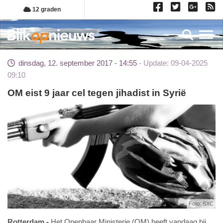
Overslaan
12 graden
en
naar
Toggl
de
inhoud
dinsdag, 12. september 2017 - 14:55
Update: 09-04-2025
gaan
09:10
OM eist 9 jaar cel tegen jihadist in Syrië
Foto: SXC
Rotterdam
Het Openbaar Ministerie (OM) heeft vandaag bij