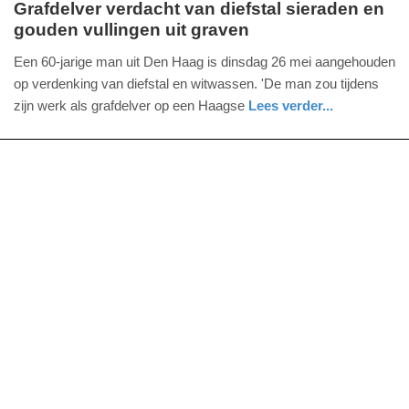
Grafdelver verdacht van diefstal sieraden en
gouden vullingen uit graven
woensdag,
3.
Een 60-jarige man uit Den Haag is dinsdag 26 mei aangehouden
juni
op verdenking van diefstal en witwassen. 'De man zou tijdens
2026
zijn werk als grafdelver op een Haagse
Lees verder...
-
nieuws
zuid-
17:50
holland
Update:
03-
06-
2026
17:54