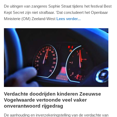
3.
De uitingen van zangeres Sophie Straat tijdens het festival Best
augustus
Kept Secret zijn niet strafbaar. 'Dat concludeert het Openbaar
2026
Ministerie (OM) Zeeland-West
Lees verder...
-
nieuws
noord-
16:11
brabant
Update:
04-
08-
2026
17:31
Verdachte doodrijden kinderen Zeeuwse
Vogelwaarde vertoonde veel vaker
woensdag,
onverantwoord rijgedrag
29.
juli
De aanhouding en inverzekeringstelling van de verdachte van