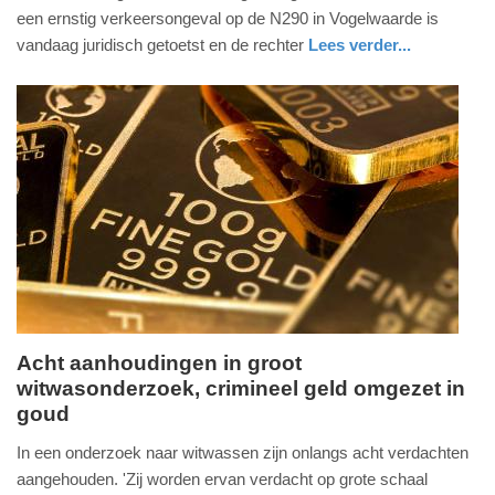
2026
een ernstig verkeersongeval op de N290 in Vogelwaarde is
-
vandaag juridisch getoetst en de rechter
Lees verder...
20:30
nieuws
zeeland
Update:
29-
07-
2026
20:52
Acht aanhoudingen in groot
witwasonderzoek, crimineel geld omgezet in
dinsdag,
goud
28.
juli
In een onderzoek naar witwassen zijn onlangs acht verdachten
2026
aangehouden. 'Zij worden ervan verdacht op grote schaal
-