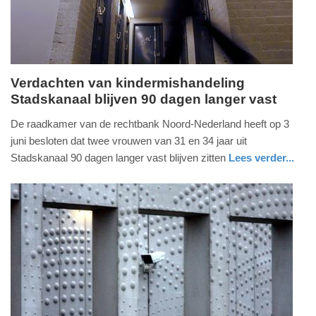
18:28
Verdachten van kindermishandeling
Stadskanaal blijven 90 dagen langer vast
donderdag,
4.
De raadkamer van de rechtbank Noord-Nederland heeft op 3
juni
juni besloten dat twee vrouwen van 31 en 34 jaar uit
2026
Stadskanaal 90 dagen langer vast blijven zitten
Lees verder...
-
nieuws
groningen
12:41
Update:
04-
06-
2026
12:46