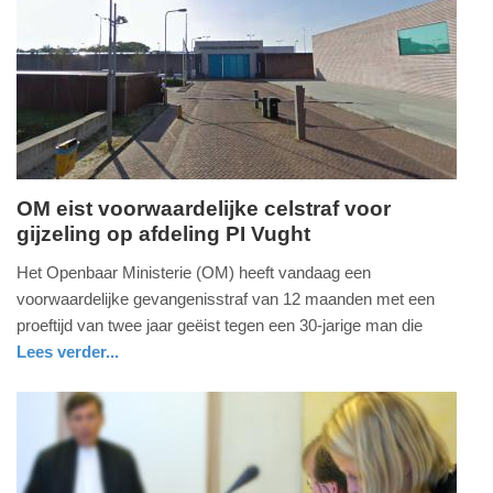
22-
07-
2026
17:55
OM eist voorwaardelijke celstraf voor
gijzeling op afdeling PI Vught
maandag,
20.
Het Openbaar Ministerie (OM) heeft vandaag een
juli
voorwaardelijke gevangenisstraf van 12 maanden met een
2026
proeftijd van twee jaar geëist tegen een 30-jarige man die
-
Lees verder...
23:07
nieuws
noord-
brabant
Update:
20-
07-