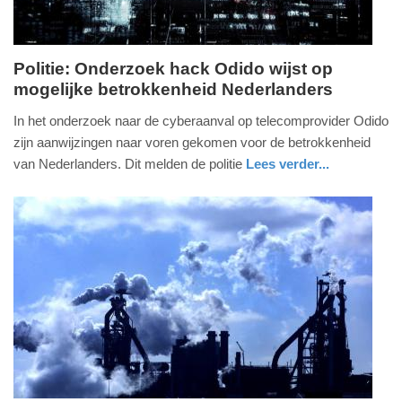
Politie: Onderzoek hack Odido wijst op
mogelijke betrokkenheid Nederlanders
donderdag,
9.
In het onderzoek naar de cyberaanval op telecomprovider Odido
juli
zijn aanwijzingen naar voren gekomen voor de betrokkenheid
2026
van Nederlanders. Dit melden de politie
Lees verder...
-
nieuws
utrecht
politie
12:48
Update:
09-
07-
2026
13:13