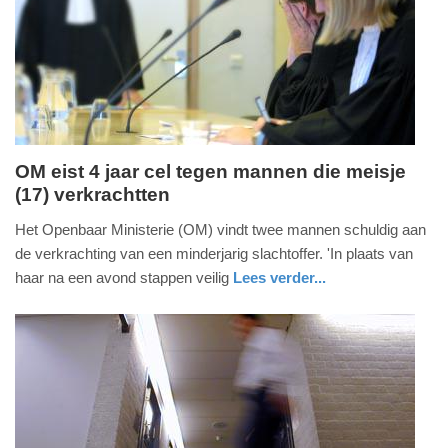
06-
2026
17:59
OM eist 4 jaar cel tegen mannen die meisje
(17) verkrachtten
dinsdag,
9.
Het Openbaar Ministerie (OM) vindt twee mannen schuldig aan
juni
de verkrachting van een minderjarig slachtoffer. 'In plaats van
2026
haar na een avond stappen veilig
Lees verder...
-
nieuws
utrecht
18:03
Update:
09-
06-
2026