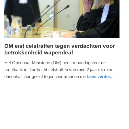
2026
23:14
OM eist celstraffen tegen verdachten voor
betrokkenheid wapendeal
maandag,
13.
Het Openbaar Ministerie (OM) heeft maandag voor de
juli
rechtbank in Dordrecht celstraffen van ruim 2 jaar tot ruim
2026
drieënhalf jaar geëist tegen vier mannen die
Lees verder...
-
nieuws
zuid-
17:59
holland
Update:
13-
07-
2026
21:10