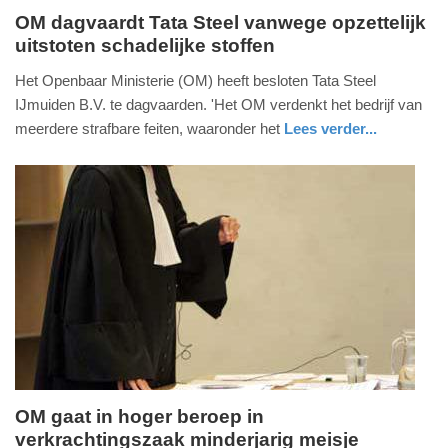
OM dagvaardt Tata Steel vanwege opzettelijk
uitstoten schadelijke stoffen
woensdag,
8.
Het Openbaar Ministerie (OM) heeft besloten Tata Steel
juli
IJmuiden B.V. te dagvaarden. 'Het OM verdenkt het bedrijf van
2026
meerdere strafbare feiten, waaronder het
Lees verder...
-
nieuws
noord-
14:57
holland
Update:
08-
07-
2026
15:51
OM gaat in hoger beroep in
verkrachtingszaak minderjarig meisje
zaterdag,