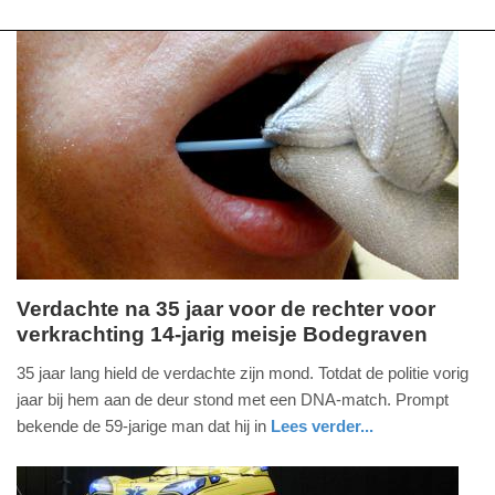
Verdachte na 35 jaar voor de rechter voor
verkrachting 14-jarig meisje Bodegraven
woensdag,
24.
35 jaar lang hield de verdachte zijn mond. Totdat de politie vorig
juni
jaar bij hem aan de deur stond met een DNA-match. Prompt
2026
bekende de 59-jarige man dat hij in
Lees verder...
-
nieuws
zuid-
18:03
holland