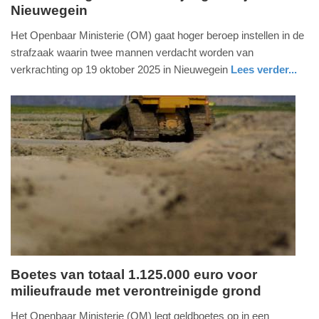
Nieuwegein
4.
juli
Het Openbaar Ministerie (OM) gaat hoger beroep instellen in de
2026
strafzaak waarin twee mannen verdacht worden van
-
verkrachting op 19 oktober 2025 in Nieuwegein
Lees verder...
17:19
nieuws
utrecht
Update:
04-
07-
2026
17:21
Boetes van totaal 1.125.000 euro voor
milieufraude met verontreinigde grond
donderdag,
2.
Het Openbaar Ministerie (OM) legt geldboetes op in een