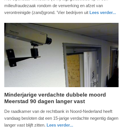
juli
milieufraudezaak rondom de verwerking en afzet van
2026
verontreinigde (zand)grond. 'Vier bedrijven uit
Lees verder...
-
nieuws
gelderland
13:05
Update:
02-
07-
2026
15:24
Minderjarige verdachte dubbele moord
Meerstad 90 dagen langer vast
woensdag,
1.
De raadkamer van de rechtbank in Noord-Nederland heeft
juli
vandaag besloten dat een 15-jarige verdachte negentig dagen
2026
langer vast blijft zitten.
Lees verder...