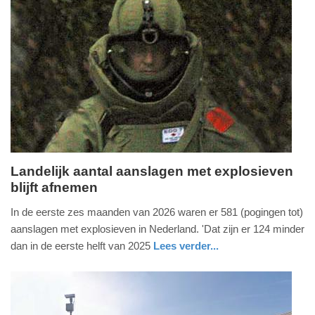
Update:
26-
07-
2026
19:25
Landelijk aantal aanslagen met explosieven
blijft afnemen
woensdag,
22.
In de eerste zes maanden van 2026 waren er 581 (pogingen tot)
juli
aanslagen met explosieven in Nederland. 'Dat zijn er 124 minder
2026
dan in de eerste helft van 2025
Lees verder...
-
nieuws
zuid-
politie
17:50
holland
Update: