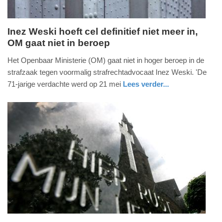
Inez Weski hoeft cel definitief niet meer in,
OM gaat niet in beroep
donderdag,
4.
Het Openbaar Ministerie (OM) gaat niet in hoger beroep in de
juni
strafzaak tegen voormalig strafrechtadvocaat Inez Weski. 'De
2026
71-jarige verdachte werd op 21 mei
Lees verder...
-
nieuws
12:38
Update:
05-
06-
2026
10:58