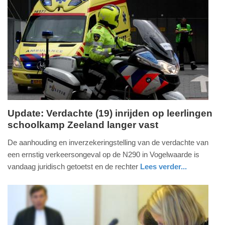
Update:
24-
06-
2026
18:09
Update: Verdachte (19) inrijden op leerlingen
schoolkamp Zeeland langer vast
woensdag,
24.
De aanhouding en inverzekeringstelling van de verdachte van
juni
een ernstig verkeersongeval op de N290 in Vogelwaarde is
2026
vandaag juridisch getoetst en de rechter
Lees verder...
-
nieuws
zeeland
17:45
Update:
24-