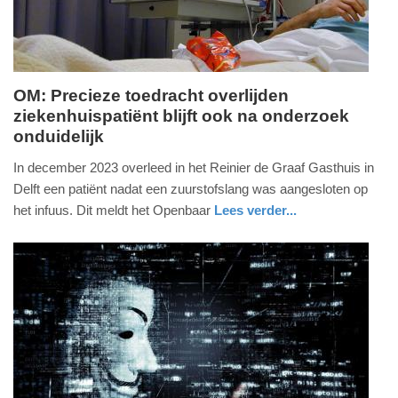
OM: Precieze toedracht overlijden
ziekenhuispatiënt blijft ook na onderzoek
maandag,
onduidelijk
13.
juli
In december 2023 overleed in het Reinier de Graaf Gasthuis in
2026
Delft een patiënt nadat een zuurstofslang was aangesloten op
-
het infuus. Dit meldt het Openbaar
Lees verder...
16:49
nieuws
zuid-
holland
Update:
13-
07-
2026
17:18