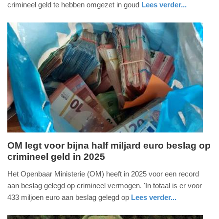
crimineel geld te hebben omgezet in goud
Lees verder...
15:47
nieuws
zuid-
holland
Update:
28-
07-
2026
18:59
OM legt voor bijna half miljard euro beslag op
crimineel geld in 2025
zondag,
26.
Het Openbaar Ministerie (OM) heeft in 2025 voor een record
juli
aan beslag gelegd op crimineel vermogen. 'In totaal is er voor
2026
433 miljoen euro aan beslag gelegd op
Lees verder...
-
nieuws
zuid-
19:11
holland