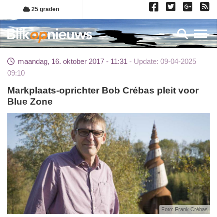
Overslaan
25 graden
en
naar
Toggl
de
inhoud
maandag, 16. oktober 2017 - 11:31
Update: 09-04-2025
gaan
09:10
Markplaats-oprichter Bob Crébas pleit voor
Blue Zone
Foto: Frank Crébas