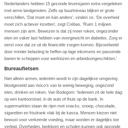
Nederlanders hebben 15 gezonde levensjaren extra vergeleken
met arme landgenoten. Zelfs op buurtniveau blijken er grote
verschillen. ‘Dat moet en kán anders’, vinden ze. ‘De overheid
moet zich actiever inzetten’, zegt Crébas. ‘Ruim 1 miljoen
mensen zijn arm. Bewezen is dat zij meer roken, ongezonder
eten en vaker last hebben van overgewicht en diabetes. Zorg er
eerst voor dat ze uit de financiële zorgen komen. Bijvoorbeeld
door minder belasting te heffen op lage inkomens en passende
banen te scheppen voor werklozen en arbeidsongeschikten.’
Bureaufietsen
Niet alleen armen, iederéén wordt in zijn dagelijkse omgeving
blootgesteld aan risico’s van te weinig beweging, ongezond
eten, drinken en roken. Van Bodegom: ‘Iedereen zit de hele dag:
op een kantoorstoel, in de auto of thuis op de bank. In
supermarkten staan de rijen met snacks, snoep, chocolade,
sigaretten en frisdrank vlak bij de kassa. Mensen kiezen niet
bewust voor verkeerde voeding, maar worden er dagelijks toe
verleid. Overheden, bedrijven en scholen kunnen ook gezonde