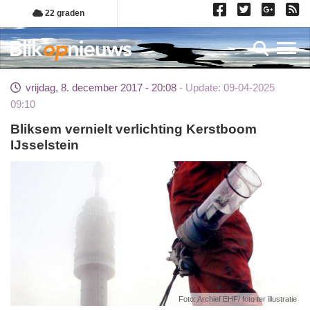
Overslaan
22 graden
en
naar
Toggl
de
inhoud
vrijdag, 8. december 2017 - 20:08
Update: 09-04-2025
gaan
09:10
Bliksem vernielt verlichting Kerstboom
IJsselstein
Foto: Archief EHF/ foto ter illustratie