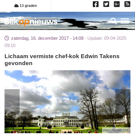
Overslaan
13 graden
en
naar
Toggl
de
inhoud
zaterdag, 16. december 2017 - 14:08
Update: 09-04-2025
gaan
09:10
Lichaam vermiste chef-kok Edwin Takens
gevonden
Foto: Archief EHF