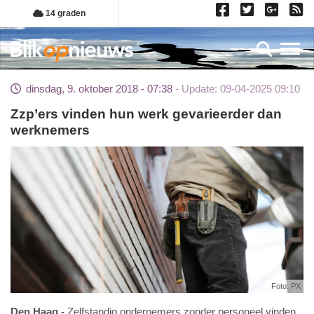
Overslaan
14 graden
en
naar
Toggl
de
inhoud
dinsdag, 9. oktober 2018 - 07:38
Update: 09-04-2025 09:10
gaan
Zzp’ers vinden hun werk gevarieerder dan
werknemers
Foto: PX
Den Haag
Zelfstandig ondernemers zonder personeel vinden