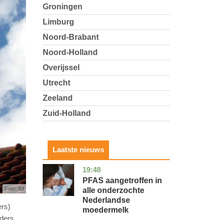
Groningen
Limburg
Noord-Brabant
Noord-Holland
Overijssel
Utrecht
Zeeland
Zuid-Holland
Laatste nieuws
19:48
utrecht
gezondheid
PFAS aangetroffen in
Foto: fbf
alle onderzochte
Nederlandse
ers)
moedermelk
ders.