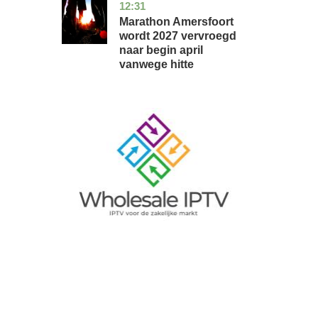
12:31
utrecht
nieuws
Marathon Amersfoort
wordt 2027 vervroegd
naar begin april
vanwege hitte
Image