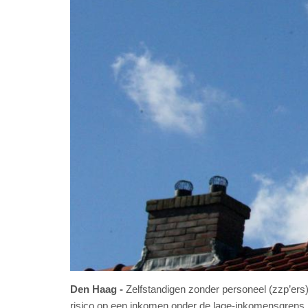
Den Haag
Zelfstandigen zonder personeel (zzp’er
risico op een inkomen onder de lage-inkomensgrens. 