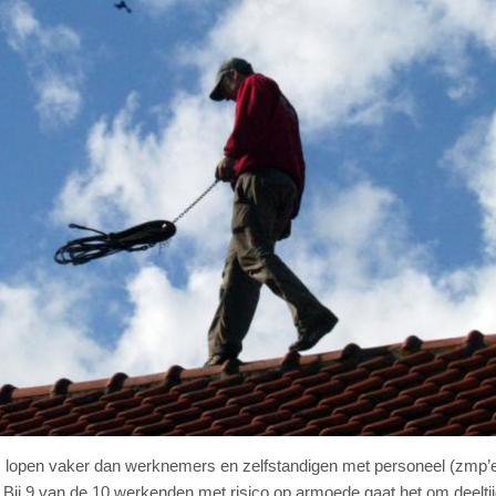
s) lopen vaker dan werknemers en zelfstandigen met personeel (zmp’
Bij 9 van de 10 werkenden met risico op armoede gaat het om deeltij