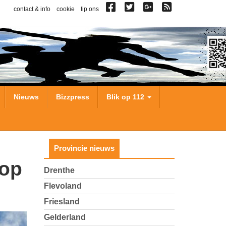
contact & info
cookie
tip ons
Nieuws
Bizzpress
Blik op 112
Provincie nieuws
Drenthe
Flevoland
Friesland
Gelderland