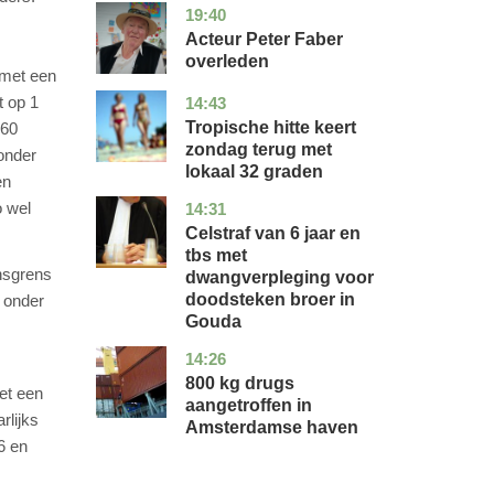
19:40
noord-
glossy
holland
Acteur Peter Faber
overleden
 met een
t op 1
14:43
utrecht
nieuws
Tropische hitte keert
960
zondag terug met
onder
lokaal 32 graden
en
o wel
14:31
zuid-
nieuws
holland
Celstraf van 6 jaar en
tbs met
nsgrens
dwangverpleging voor
doodsteken broer in
s onder
Gouda
14:26
noord-
nieuws
holland
800 kg drugs
et een
aangetroffen in
rlijks
Amsterdamse haven
6 en