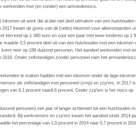
ar werkenden met (en zonder) een armoederisico.
l inkomen uit werk die al dan niet deel uitmaken van een huishouden
 2017 kwam de grens van dit (netto) inkomen voor alleenstaanden ui
et één kind op 1 380 euro en voor een paar met twee kinderen op 1 
jaar maakte 2,5 procent deel uit van een huishouden met een inkomen 
Dat komt neer op 188 duizend personen. Het aandeel werkenden met e
an 2016. Onder zelfstandigen zonder personeel nam het armoederisic
nd werkenden te maken hadden met een inkomen onder de lage-inkome
knemers als zelfstandigen met personeel (zmp) en zzp’ers. In 2017 i
en van 8,1 procent naar8,6 procent. Onder zzp’ers is het risico op
uizend personen) vier jaar of langer achtereen tot een huishouden m
eranderd. Bij werknemers en zzp’ers kwam het aandeel sinds 2014 jaa
 daalde het percentage van 1,0 procent in 2014 naar 0,7 procent in 201