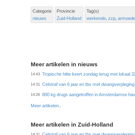
Categorie
Provincie
Tag(s)
nieuws
Zuid-Holland
werkende
zzp
armoed
Meer artikelen in nieuws
Tropische hitte keert zondag terug met lokaal 
14:43
Celstraf van 6 jaar en tbs met dwangverplegin
14:31
800 kg drugs aangetroffen in Amsterdamse ha
14:26
Meer artikelen..
Meer artikelen in Zuid-Holland
Celstraf van 6 jaar en tbs met dwangverplegin
14:31