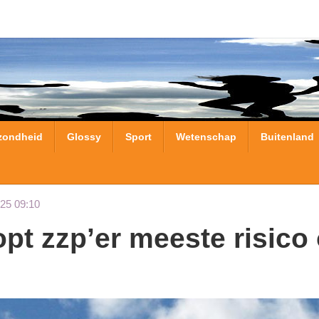
zondheid
Glossy
Sport
Wetenschap
Buitenland
25 09:10