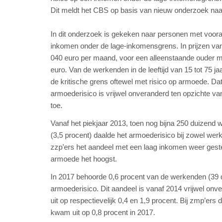
Dit meldt het CBS op basis van nieuw onderzoek na
In dit onderzoek is gekeken naar personen met voora
inkomen onder de lage-inkomensgrens. In prijzen van
040 euro per maand, voor een alleenstaande ouder m
euro. Van de werkenden in de leeftijd van 15 tot 75 
de kritische grens oftewel met risico op armoede. 
armoederisico is vrijwel onveranderd ten opzichte v
toe.
Vanaf het piekjaar 2013, toen nog bijna 250 duize
(3,5 procent) daalde het armoederisico bij zowel wer
zzp’ers het aandeel met een laag inkomen weer gesteg
armoede het hoogst.
In 2017 behoorde 0,6 procent van de werkenden (39 d
armoederisico. Dit aandeel is vanaf 2014 vrijwel onv
uit op respectievelijk 0,4 en 1,9 procent. Bij zmp’ers
kwam uit op 0,8 procent in 2017.