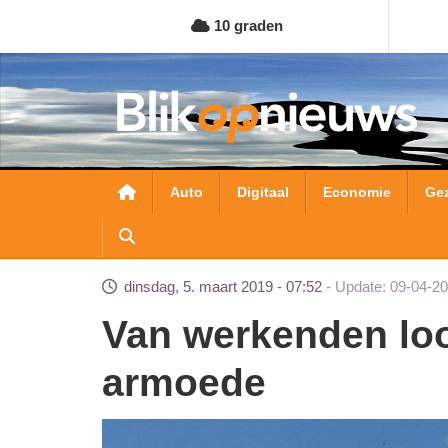
Overslaan
10 graden
en
naar
de
inhoud
gaan
Hoofdnavigatie
Auto
Digitaal
Economie
Ge
dinsdag, 5. maart 2019 - 07:52
Update: 09-04-20
Van werkenden loopt zzp’er meeste risico op
armoede