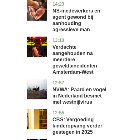
14:23
flevoland
nieuws
NS-medewerkers en
agent gewond bij
aanhouding
agressieve man
13:10
noord-
nieuws
holland
Verdachte
aangehouden na
meerdere
geweldsincidenten
Amsterdam-West
12:57
utrecht
nieuws
NVWA: Paard en vogel
in Nederland besmet
met westnijlvirus
12:55
zuid-
economie
holland
CBS: Vergoeding
kinderopvang verder
gestegen in 2025