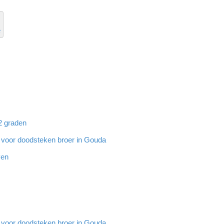
e
32 graden
g voor doodsteken broer in Gouda
ven
g voor doodsteken broer in Gouda