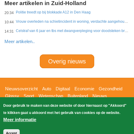
Meer artikelen in Zuid-Holland
Politie treedt op bij blokkade A12 in Den Haag
20:34
Vrouw overleden na schietincident in woning, verdachte aangehouden
10:44
Celstraf van 6 jaar en tbs met dwangverpleging voor doodsteken broer in Gouda
14:31
Meer artikelen..
Overig nieuws
Hoofdnavigatie
Nieuwsoverzicht
Auto
Digitaal
Economie
Gezondheid
Glossy
Sport
Wetenschap
Buitenland
Nieuws
Bizzpress
Blik op 112
Provincies
Weekoverzicht
Door gebruik te maken van deze website of door hiernaast op "Akkoord"
Copyright Blik Op Nieuws 2026
gehost
Zoeken
te klikken gaat u akkoord met het gebruik van cookies op de website.
EK-Media.nl
door
Meer informatie
Accept