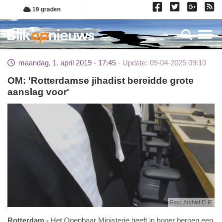
Overslaan
19 graden
en
naar
Toggl
de
inhoud
maandag, 1. april 2019 - 17:45
Update: 09-04-2025 09:10
gaan
OM: 'Rotterdamse jihadist bereidde grote
aanslag voor'
Foto: Archief EHF
Rotterdam
Het Openbaar Ministerie heeft in hoger beroep een