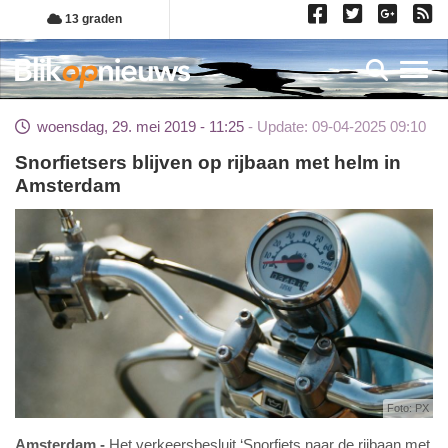
Overslaan
13 graden
en
naar
Toggl
de
inhoud
woensdag, 29. mei 2019 - 11:25
Update: 09-04-2025 09:10
gaan
Snorfietsers blijven op rijbaan met helm in
Amsterdam
Foto: PX
Amsterdam
Het verkeersbesluit ‘Snorfiets naar de rijbaan met