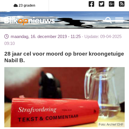
Overslaan
23 graden
en
naar
Toggl
de
inhoud
maandag, 16. december 2019 - 11:25
Update: 09-04-2025
gaan
09:10
28 jaar cel voor moord op broer kroongetuige
Nabil B.
Foto: Archief EHF