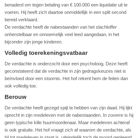
benaderd om tegen betaling van € 100.000 een liquidatie uit te
voeren. Hij heeft zich daartoe onmiddellijk in een split second
bereid verklaard.
De verdachte heeft de nabestaanden van het slachtoffer
onherstelbaar en onnoemelijk veel leed aangedaan, in het
bijzonder zijn jonge kinderen.
Volledig toerekeningsvatbaar
De verdachte is onderzocht door een psycholoog. Deze heeft
geconstateerd dat de verdachte in zijn gedragskeuzes niet is
beïnvloed door een stoornis. Het hof rekent hem de feiten dan
ook volledig toe.
Berouw
De verdachte heeft gezegd spijt te hebben van zijn daad. Hij lijkt
oprecht in zijn medeleven met de nabestaanden. In zoverre is hij
geen typische kille huurmoordenaar. Maar medeleven achteraf
is ook gratuite. Het hof vraagt zich af waarom de verdachte, als
hij tot medeleven in staat is, uiteindelijk toch de moord gepleegd