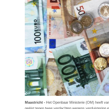
Maastricht
Het Openbaar Ministerie (OM) heeft va
geëist tegen twee verdachten wegens verduistering e