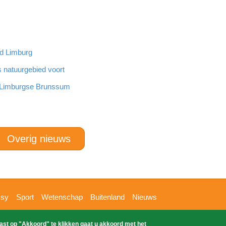
nd Limburg
s natuurgebied voort
n Limburgse Brunssum
Overig nieuws
ssy
Sport
Wetenschap
Buitenland
Nieuws
ast op "Akkoord" te klikken gaat u akkoord met het