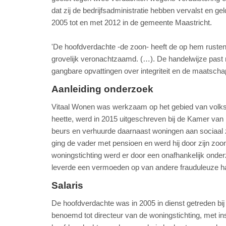
dat zij de bedrijfsadministratie hebben vervalst en g
2005 tot en met 2012 in de gemeente Maastricht.
'De hoofdverdachte -de zoon- heeft de op hem rustende
grovelijk veronachtzaamd. (…). De handelwijze past ni
gangbare opvattingen over integriteit en de maatschappe
Aanleiding onderzoek
Vitaal Wonen was werkzaam op het gebied van volksh
heette, werd in 2015 uitgeschreven bij de Kamer van
beurs en verhuurde daarnaast woningen aan sociaal 
ging de vader met pensioen en werd hij door zijn z
woningstichting werd er door een onafhankelijk onde
leverde een vermoeden op van andere frauduleuze ha
Salaris
De hoofdverdachte was in 2005 in dienst getreden bij 
benoemd tot directeur van de woningstichting, met 