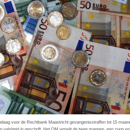
ndaag voor de Rechtbank Maastricht gevangenisstraffen tot 15 maa
n valsheid in geschrift. Het OM verwijt de twee mannen, een zoon en