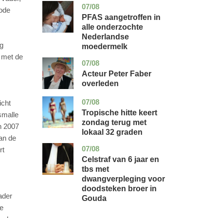
07/08
utrecht
gezondheid
iode
PFAS aangetroffen in
alle onderzochte
Nederlandse
ng
moedermelk
g met de
07/08
noord-
glossy
holland
Acteur Peter Faber
overleden
07/08
utrecht
nieuws
icht
Tropische hitte keert
smalle
zondag terug met
n 2007
lokaal 32 graden
an de
07/08
zuid-
nieuws
rt
holland
Celstraf van 6 jaar en
tbs met
dwangverpleging voor
doodsteken broer in
ader
Gouda
de