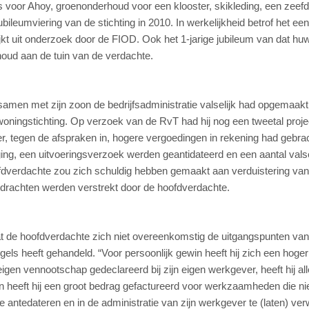
 voor Ahoy, groenonderhoud voor een klooster, skikleding, een zeefd
ileumviering van de stichting in 2010. In werkelijkheid betrof het een
jkt uit onderzoek door de FIOD. Ook het 1-jarige jubileum van dat huw
rhoud aan de tuin van de verdachte.
samen met zijn zoon de bedrijfsadministratie valselijk had opgemaakt
woningstichting. Op verzoek van de RvT had hij nog een tweetal proj
 tegen de afspraken in, hogere vergoedingen in rekening had gebrac
ging, een uitvoeringsverzoek werden geantidateerd en een aantal vals
ofdverdachte zou zich schuldig hebben gemaakt aan verduistering van
drachten werden verstrekt door de hoofdverdachte.
dat de hoofdverdachte zich niet overeenkomstig de uitgangspunten va
ls heeft gehandeld. “Voor persoonlijk gewin heeft hij zich een hoger
eigen vennootschap gedeclareerd bij zijn eigen werkgever, heeft hij alle
en heeft hij een groot bedrag gefactureerd voor werkzaamheden die nie
te antedateren en in de administratie van zijn werkgever te (laten) ve