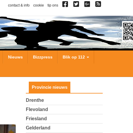
contact & info
cookie
tip ons
Nieuws
Bizzpress
Blik op 112
Provincie nieuws
Drenthe
Flevoland
Friesland
Gelderland