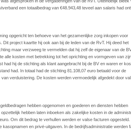
was afgesproken in de vergaderingen van de RvT. Uiteindelijk bleek
nstverband een totaalbedrag van €48.943,48 teveel aan salaris had o
ming opgericht ten behoeve van het gezamenlijke zorg inkopen voor
it project kaartte hij ook aan bij de leden van de RvT. Hij deed het
hting maar verzweeg te vermelden dat hij zelf de eigenaar van de B
 alle kosten met betrekking tot het oprichting en vormgeven van zij
t had hij de stichting als klant aangebracht bij de BV en waren er ko
nd had. In totaal had de stichting 81.108,07 euro betaald voor de
 van verduistering. De kosten werden vermoedelijk afgedekt door va
e) geldbedragen hebben opgenomen en goederen en diensten hebben
opzettelijk hebben laten inboeken als zakelijke kosten in de administr
euro. Om dit bedrag te verhullen werden er valse facturen opgesteld.
ke kasopnamen en privé-uitgaven. In de bedrijfsadministratie werden 