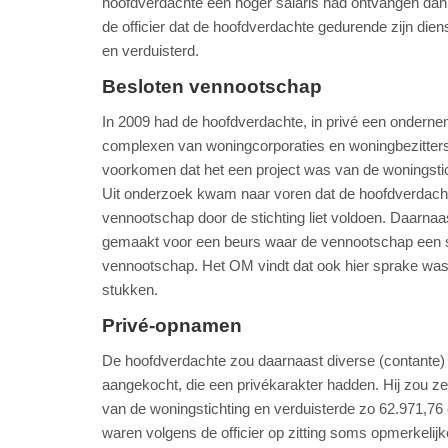
hoofdverdachte een hoger salaris had ontvangen dan 
de officier dat de hoofdverdachte gedurende zijn die
en verduisterd.
Besloten vennootschap
In 2009 had de hoofdverdachte, in privé een onderne
complexen van woningcorporaties en woningbezitters. D
voorkomen dat het een project was van de woningstic
Uit onderzoek kwam naar voren dat de hoofdverdachte
vennootschap door de stichting liet voldoen. Daarnaas
gemaakt voor een beurs waar de vennootschap een sta
vennootschap. Het OM vindt dat ook hier sprake was
stukken.
Privé-opnamen
De hoofdverdachte zou daarnaast diverse (contant
aangekocht, die een privékarakter hadden. Hij zou ze 
van de woningstichting en verduisterde zo 62.971,76 
waren volgens de officier op zitting soms opmerkelij