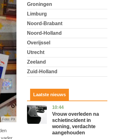
Groningen
Limburg
Noord-Brabant
Noord-Holland
Overijssel
Utrecht
Zeeland
Zuid-Holland
Laatste nieuws
10:44
zuid-
nieuws
holland
Vrouw overleden na
Foto: PX
schietincident in
woning, verdachte
nden
aangehouden
 vader,