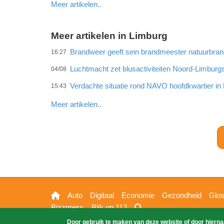
Meer artikelen..
Meer artikelen in Limburg
Brandweer geeft sein brandmeester natuurbra
16:27
Luchtmacht zet blusactiviteiten Noord-Limburg
04/08
Verdachte situatie rond NAVO hoofdkwartier i
15:43
Meer artikelen..
Hoofdnavigatie
Auto
Digitaal
Economie
Gezondheid
Glo
Bizzpress
Blik op 112
Door gebruik te maken van deze website of door hierna