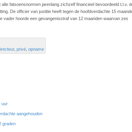
t alle fatsoensnormen jarenlang zichzelf financieel bevoordeeld t.l.v. d
itting. De officier van justitie heeft tegen de hoofdverdachte 15 maand
. De vader hoorde een gevangenisstraf van 12 maanden waarvan zes
irecteur
privé
opname
 uur
 verdachte aangehouden
32 graden