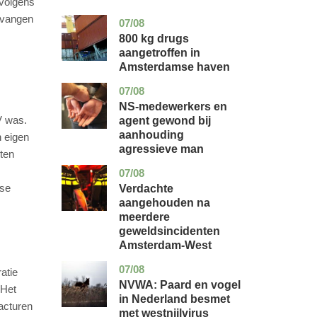
 volgens
ntvangen
07/08
noord-
nieuws
holland
800 kg drugs
aangetroffen in
Amsterdamse haven
07/08
flevoland
nieuws
NS-medewerkers en
V was.
agent gewond bij
aanhouding
n eigen
agressieve man
sten
07/08
noord-
nieuws
holland
lse
Verdachte
aangehouden na
meerdere
geweldsincidenten
Amsterdam-West
07/08
utrecht
nieuws
atie
NVWA: Paard en vogel
 Het
in Nederland besmet
facturen
met westnijlvirus