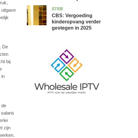
ruk,
07/08
zuid-
economie
 uitgave
holland
CBS: Vergoeding
elijk
kinderopvang verder
gestegen in 2025
. De
Image
ecten
ht bij
e
 in
n de
 salaris
rlei
t zijn
rwerken.