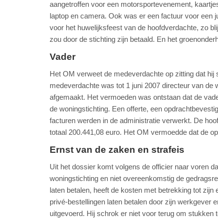
aangetroffen voor een motorsportevenement, kaartjes
laptop en camera. Ook was er een factuur voor een jub
voor het huwelijksfeest van de hoofdverdachte, zo bli
zou door de stichting zijn betaald. En het groenonde
Vader
Het OM verweet de medeverdachte op zitting dat hij 
medeverdachte was tot 1 juni 2007 directeur van de 
afgemaakt. Het vermoeden was ontstaan dat de vader,
de woningstichting. Een offerte, een opdrachtbevesti
facturen werden in de administratie verwerkt. De ho
totaal 200.441,08 euro. Het OM vermoedde dat de op
Ernst van de zaken en strafeis
Uit het dossier komt volgens de officier naar voren 
woningstichting en niet overeenkomstig de gedragsrege
laten betalen, heeft de kosten met betrekking tot zijn 
privé-bestellingen laten betalen door zijn werkgever 
uitgevoerd. Hij schrok er niet voor terug om stukken 