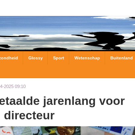
zondheid
Glossy
Sport
Wetenschap
Buitenland
04-2025 09:10
 directeur