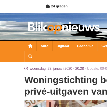
Overslaan
24 graden
en
naar
de
inhoud
gaan
Hoofdnavigatie
Auto
Digitaal
Economie
Ge
woensdag, 29. januari 2020 - 20:28
Update: 09-
Woningstichting betaalde jarenlang voor
privé-uitgaven van