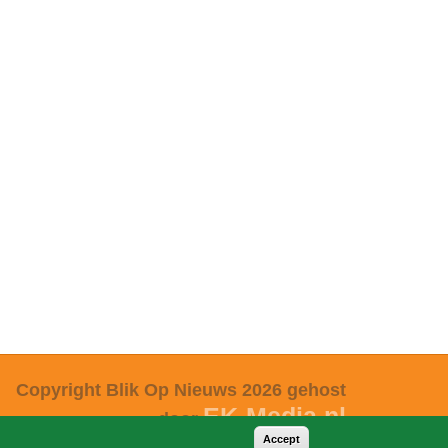
Copyright Blik Op Nieuws 2026
gehost
EK-Media.nl
door
Accept