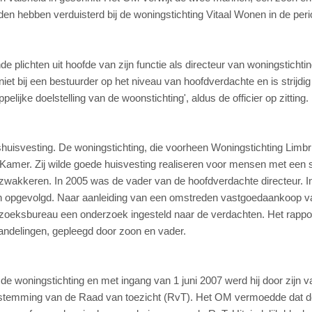
elden hebben verduisterd bij de woningstichting Vitaal Wonen in de per
 plichten uit hoofde van zijn functie als directeur van woningstichti
et bij een bestuurder op het niveau van hoofdverdachte en is strijdi
lijke doelstelling van de woonstichting', aldus de officier op zitting.
uisvesting. De woningstichting, die voorheen Woningstichting Limbr
 Kamer. Zij wilde goede huisvesting realiseren voor mensen met een 
zwakkeren. In 2005 was de vader van de hoofdverdachte directeur. I
oon opgevolgd. Naar aanleiding van een omstreden vastgoedaankoop v
rzoeksbureau een onderzoek ingesteld naar de verdachten. Het rappo
ndelingen, gepleegd door zoon en vader.
de woningstichting en met ingang van 1 juni 2007 werd hij door zijn v
instemming van de Raad van toezicht (RvT). Het OM vermoedde dat 