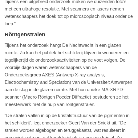
Tijdens een uitgebreid onderzoek maken we duizenden foto’s
met een ultrahoge resolutie. Met scanners en lasers nemen
wetenschappers het doek tot op microscopisch niveau onder de
loep.”
Röntgenstralen
Tijdens het onderzoek hangt De Nachtwacht in een glazen
ruimte. Zo kan het publiek het schilderij blijven bewonderen en
tegelijkertijd de onderzoeksactiviteiten op de voet volgen. De
voorbije dagen waren wetenschappers van de
Onderzoeksgroep AXES (Antwerp X-ray analysis,
Electrochemistry and Speciation) van de Universiteit Antwerpen
aan de slag in de glazen ruimte. Met hun unieke MA-XRPD-
scanner (Macro Röntgen Poeder Diffractie) bestuderen ze het
meesterwerk met de hulp van röntgenstralen.
“De stralen vallen in op de kristalstructuur van de pigmenten in
het schilderij”, legt onderzoeker Geert Van der Snickt uit. “De
stralen worden afgebogen en teruggekaatst, wat resulteert in
een uniek patroon, dat karakteristiek is voor een kristal. Zo