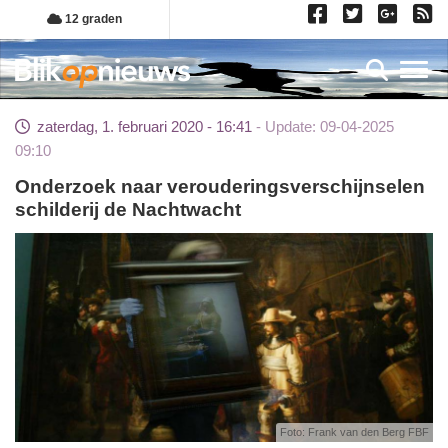
Overslaan
12 graden
en
naar
Toggl
de
inhoud
zaterdag, 1. februari 2020 - 16:41
Update: 09-04-2025
gaan
09:10
Onderzoek naar verouderingsverschijnselen
schilderij de Nachtwacht
Foto: Frank van den Berg FBF