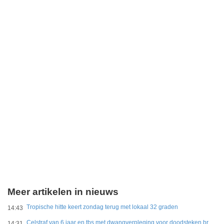
Meer artikelen in nieuws
Tropische hitte keert zondag terug met lokaal 32 graden
14:43
Celstraf van 6 jaar en tbs met dwangverpleging voor doodsteken broer in Gouda
14:31