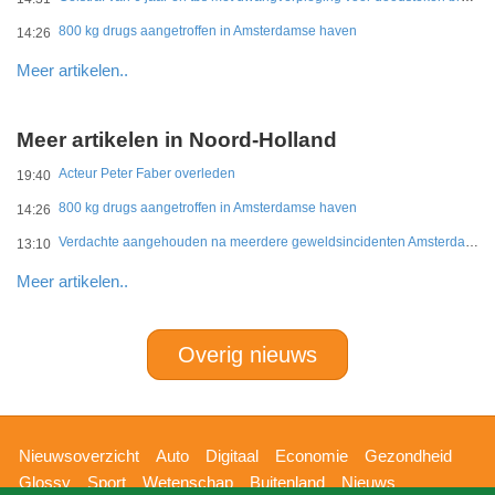
800 kg drugs aangetroffen in Amsterdamse haven
14:26
Meer artikelen..
Meer artikelen in Noord-Holland
Acteur Peter Faber overleden
19:40
800 kg drugs aangetroffen in Amsterdamse haven
14:26
Verdachte aangehouden na meerdere geweldsincidenten Amsterdam-West
13:10
Meer artikelen..
Overig nieuws
Hoofdnavigatie
Nieuwsoverzicht
Auto
Digitaal
Economie
Gezondheid
Glossy
Sport
Wetenschap
Buitenland
Nieuws