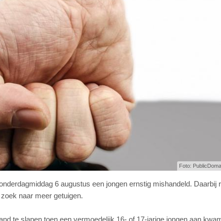
Foto: PublicDoma
donderdagmiddag 6 augustus een jongen ernstig mishandeld. Daarbij 
op zoek naar meer getuigen.
trand te slapen toen een vermoedelijk 16- of 17-jarige jongen aan kwa