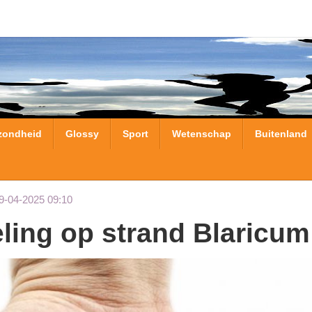
zondheid
Glossy
Sport
Wetenschap
Buitenland
9-04-2025 09:10
eling op strand Blaricum