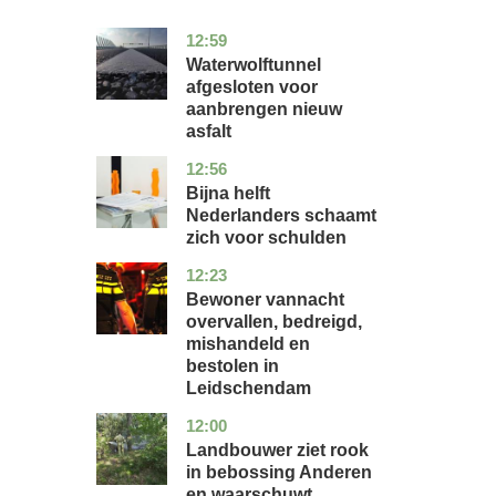
12:59
noord-
nieuws
holland
Waterwolftunnel
afgesloten voor
aanbrengen nieuw
asfalt
12:56
noord-
economie
holland
Bijna helft
Nederlanders schaamt
zich voor schulden
12:23
zuid-
nieuws
holland
Bewoner vannacht
overvallen, bedreigd,
mishandeld en
bestolen in
Leidschendam
12:00
drenthe
nieuws
Landbouwer ziet rook
in bebossing Anderen
en waarschuwt