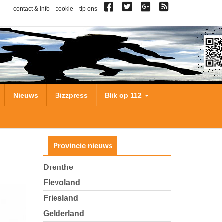
contact & info
cookie
tip ons
Nieuws
Bizzpress
Blik op 112
Provincie nieuws
Drenthe
Flevoland
Friesland
Gelderland