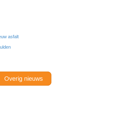
euw asfalt
hulden
Overig nieuws