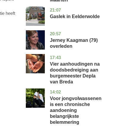
21:07
drenthe
nieuws
ie heeft
Gaslek in Eelderwolde
20:57
noord-
glossy
holland
Jerney Kaagman (79)
overleden
17:43
noord-
nieuws
brabant
Vier aanhoudingen na
doodsbedreiging aan
burgemeester Depla
van Breda
14:02
utrecht
gezondheid
Voor jongvolwassenen
is een chronische
aandoening
belangrijkste
belemmering