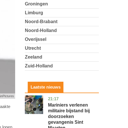
Groningen
Limburg
Noord-Brabant
Noord-Holland
Overijssel
Utrecht
Zeeland
Zuid-Holland
Laatste nieuws
inPictures
21:17
buitenland
Mariniers verlenen
raakte
militaire bijstand bij
doorzoeken
gevangenis Sint
m lopen.
Maarten