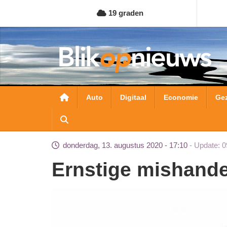
Overslaan
19 graden
en
naar
de
inhoud
gaan
Hoofdnavigatie
Auto
Digitaal
Economie
Ge
donderdag, 13. augustus 2020 - 17:10
Update: 0
Ernstige mishand