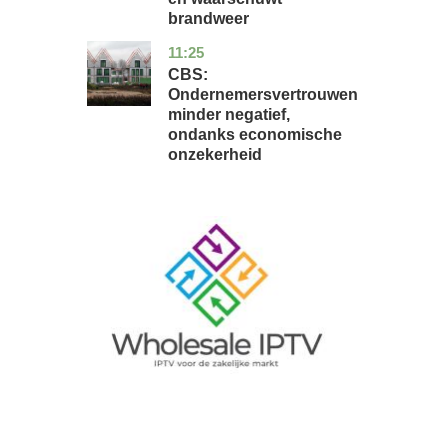
brandweer
11:25
zuid-
economie
holland
CBS:
Ondernemersvertrouwen
minder negatief,
ondanks economische
onzekerheid
Image