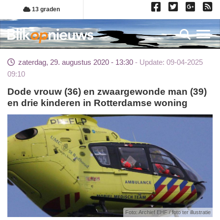
Overslaan
13 graden
en
naar
Toggl
de
inhoud
zaterdag, 29. augustus 2020 - 13:30
Update: 09-04-2025
gaan
09:10
Dode vrouw (36) en zwaargewonde man (39)
en drie kinderen in Rotterdamse woning
Foto: Archief EHF / foto ter illustratie