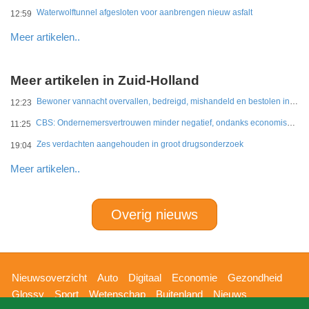
Waterwolftunnel afgesloten voor aanbrengen nieuw asfalt
12:59
Meer artikelen..
Meer artikelen in Zuid-Holland
Bewoner vannacht overvallen, bedreigd, mishandeld en bestolen in Leidschendam
12:23
CBS: Ondernemersvertrouwen minder negatief, ondanks economische onzekerheid
11:25
Zes verdachten aangehouden in groot drugsonderzoek
19:04
Meer artikelen..
Overig nieuws
Hoofdnavigatie
Nieuwsoverzicht
Auto
Digitaal
Economie
Gezondheid
Glossy
Sport
Wetenschap
Buitenland
Nieuws