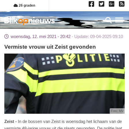
Overslaan
26 graden
en
naar
Toggl
de
inhoud
woensdag, 12. mei 2021 - 20:42
Update: 09-04-2025 09:10
gaan
Vermiste vrouw uit Zeist gevonden
Foto: MV
Zeist
In de bossen van Zeist is woensdag het lichaam van de
vermiste 48-jarige vrouw uit die plaats gevonden. De politie laat