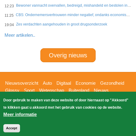
Bewoner vannacht overvallen, bedreigd, mishandeld en bestolen in Leidschendam
12:23
CBS: Ondernemersvertrouwen minder negatief, ondanks economische onzekerheid
11:25
Zes verdachten aangehouden in groot drugsonderzoek
19:04
Meer artikelen..
Overig nieuws
Hoofdnavigatie
Nieuwsoverzicht
Auto
Digitaal
Economie
Gezondheid
Glossy
Sport
Wetenschap
Buitenland
Nieuws
Bizzpress
Blik op 112
Provincies
Weekoverzicht
Door gebruik te maken van deze website of door hiernaast op "Akkoord"
Copyright Blik Op Nieuws 2026
gehost
Zoeken
te klikken gaat u akkoord met het gebruik van cookies op de website.
EK-Media.nl
door
Meer informatie
Accept