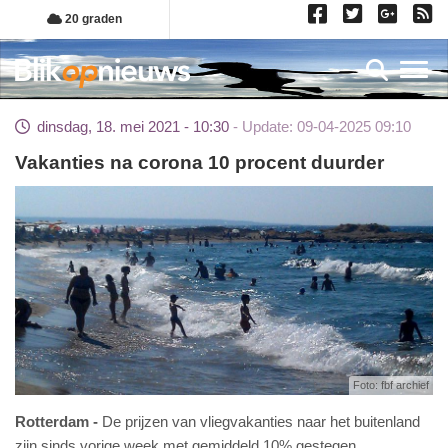
Overslaan
20 graden
en
naar
Toggl
de
inhoud
dinsdag, 18. mei 2021 - 10:30
Update: 09-04-2025 09:10
gaan
Vakanties na corona 10 procent duurder
Foto: fbf archief
Rotterdam
De prijzen van vliegvakanties naar het buitenland
zijn sinds vorige week met gemiddeld 10% gestegen.