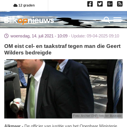
Overslaan
12 graden
en
naar
Toggl
de
inhoud
woensdag, 14. juli 2021 - 10:09
Update: 09-04-2025 09:10
gaan
OM eist cel- en taakstraf tegen man die Geert
Wilders bedreigde
Foto: Archief EHF/ foto ter illustratie
Alkmaar
De officier van justitie van het Openbaar Ministerie