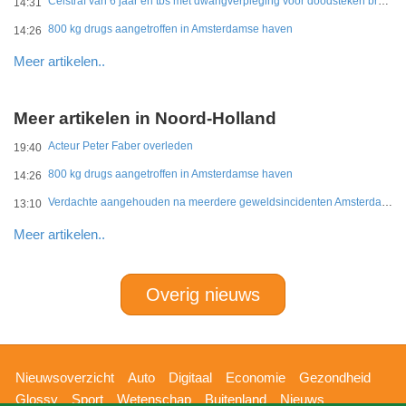
Celstraf van 6 jaar en tbs met dwangverpleging voor doodsteken broer in Gouda
14:31
800 kg drugs aangetroffen in Amsterdamse haven
14:26
Meer artikelen..
Meer artikelen in Noord-Holland
Acteur Peter Faber overleden
19:40
800 kg drugs aangetroffen in Amsterdamse haven
14:26
Verdachte aangehouden na meerdere geweldsincidenten Amsterdam-West
13:10
Meer artikelen..
Overig nieuws
Hoofdnavigatie
Nieuwsoverzicht
Auto
Digitaal
Economie
Gezondheid
Glossy
Sport
Wetenschap
Buitenland
Nieuws