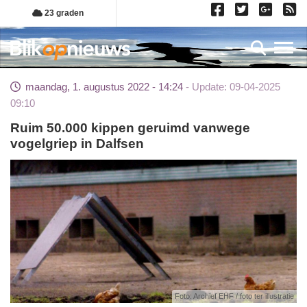
Overslaan
23 graden
en
naar
Toggl
de
inhoud
maandag, 1. augustus 2022 - 14:24
Update: 09-04-2025
gaan
09:10
Ruim 50.000 kippen geruimd vanwege
vogelgriep in Dalfsen
Foto: Archief EHF / foto ter illustratie