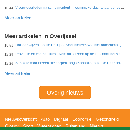
Vrouw overleden na schietincident in woning, verdachte aangehouden
10:44
Meer artikelen..
Meer artikelen in Overijssel
Hof: Aanwijzen locatie De Tippe voor nieuwe AZC niet onrechtmatig
15:51
Provincie en voetbalclubs: "Kom dit seizoen op de fiets naar het stadion"
12:29
Subsidie voor ideeën die dorpen langs Kanaal Almelo-De Haandrik sterker maken
12:26
Meer artikelen..
Overig nieuws
Hoofdnavigatie
Nieuwsoverzicht
Auto
Digitaal
Economie
Gezondheid
Glossy
Sport
Wetenschap
Buitenland
Nieuws