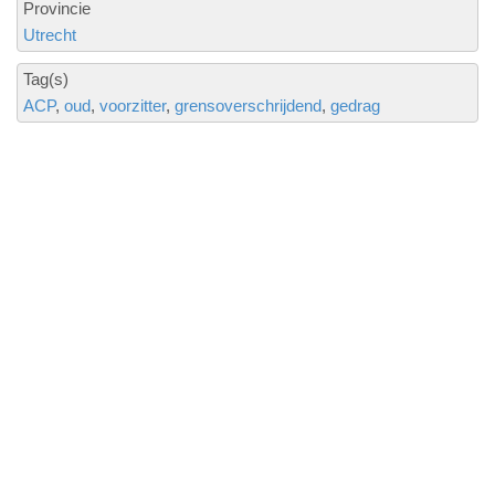
Provincie
Utrecht
Tag(s)
ACP
oud
voorzitter
grensoverschrijdend
gedrag