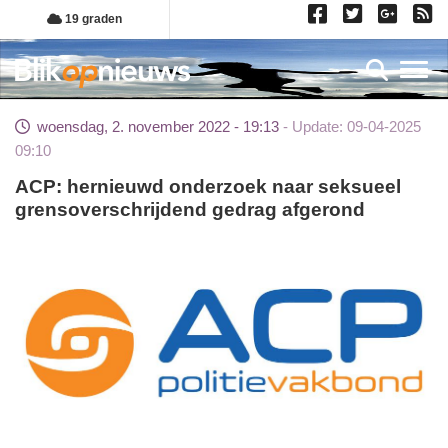
Overslaan
19 graden
en
naar
Toggl
de
inhoud
woensdag, 2. november 2022 - 19:13
Update: 09-04-2025
gaan
09:10
ACP: hernieuwd onderzoek naar seksueel
grensoverschrijdend gedrag afgerond