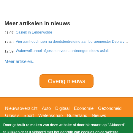
Meer artikelen in nieuws
Gaslek in Eelderwolde
21:07
Vier aanhoudingen na doodsbedreiging aan burgemeester Depla van Breda
17:43
Waterwolftunnel afgesloten voor aanbrengen nieuw asfalt
12:59
Meer artikelen..
Overig nieuws
Hoofdnavigatie
Nieuwsoverzicht
Auto
Digitaal
Economie
Gezondheid
Glossy
Sport
Wetenschap
Buitenland
Nieuws
Bizzpress
Blik op 112
Provincies
Weekoverzicht
Door gebruik te maken van deze website of door hiernaast op "Akkoord"
Copyright Blik Op Nieuws 2026
gehost
Zoeken
te klikken gaat u akkoord met het gebruik van cookies op de website.