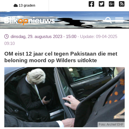
Overslaan
13 graden
en
naar
Toggl
de
inhoud
dinsdag, 29. augustus 2023 - 15:00
Update: 09-04-2025
gaan
09:10
OM eist 12 jaar cel tegen Pakistaan die met
beloning moord op Wilders uitlokte
Foto: Archief EHF