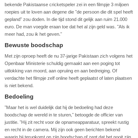
bekende Pakistaanse cricketspeler zei in een filmpje 3 miljoen
roepies uit te loven aan degene die "de persoon die dit spel heeft
gepland" zou doden. In die tijd stond dit gelijk aan ruim 21.000
euro. De man voegde eraan toe dat het al zijn geld was. "Als ik
meer had, zou ik het geven."
Bewuste boodschap
Met zijn oproep heeft de nu 37-jarige Pakistaan zich volgens het
Openbaar Ministerie schuldig gemaakt aan een poging tot
uitlokking van moord, aan opruiing en aan bedreiging. Of
verdachte het filmpje zelf online heeft geplaatst of laten plaatsen
is niet bekend.
Bedoeling
"Maar het is wel duidelijk dat hij de bedoeling had deze
boodschap de wereld in te sturen," betoogde de officier van
justitie. "Hij zit recht voor de opnameapparatuur, spreekt rustig
en recht in de camera. Mij zijn ook geen berichten bekend
waarin hij terugkomt op zijn boodschap of zegt dat het nooit zijn