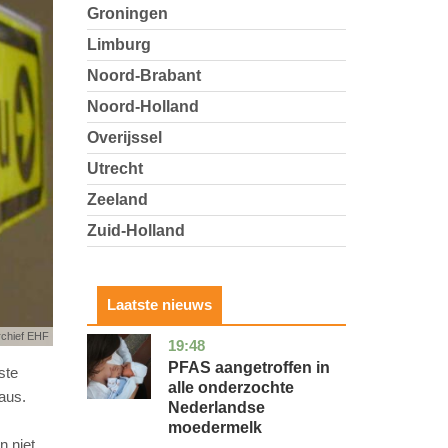
Groningen
Limburg
Noord-Brabant
Noord-Holland
Overijssel
Utrecht
Zeeland
Zuid-Holland
Laatste nieuws
rchief EHF
19:48
utrecht
gezondheid
PFAS aangetroffen in
ste
alle onderzochte
aus.
Nederlandse
moedermelk
n niet