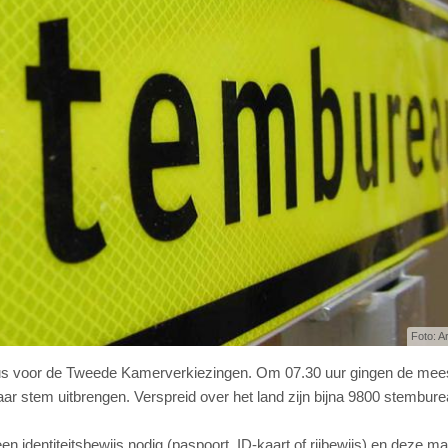
Foto: A
s voor de Tweede Kamerverkiezingen. Om 07.30 uur gingen de mee
ar stem uitbrengen. Verspreid over het land zijn bijna 9800 stembure
dentiteitsbewijs nodig (paspoort, ID-kaart of rijbewijs) en deze ma