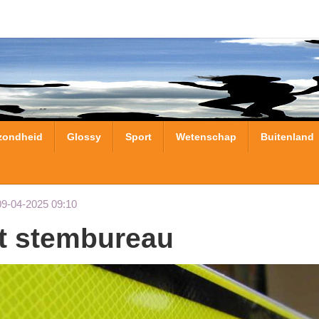
zondheid
Glossy
Sport
Wetenschap
Buitenland
09-04-2025 09:10
et stembureau