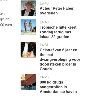
19:40
noord-
glossy
holland
Acteur Peter Faber
overleden
ken.
gle en
14:43
utrecht
nieuws
000 euro
Tropische hitte keert
zondag terug met
lokaal 32 graden
14:31
zuid-
nieuws
holland
Celstraf van 6 jaar en
tbs met
dwangverpleging voor
doodsteken broer in
Gouda
14:26
noord-
nieuws
holland
800 kg drugs
aangetroffen in
Amsterdamse haven