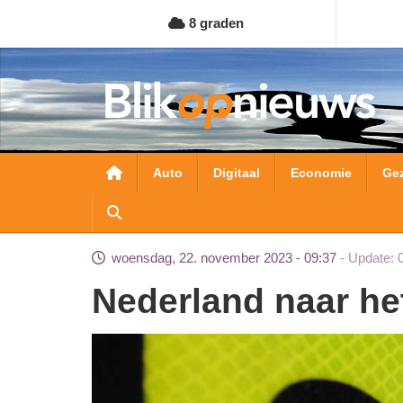
Overslaan
8 graden
en
naar
de
inhoud
gaan
Hoofdnavigatie
Auto
Digitaal
Economie
Ge
woensdag, 22. november 2023 - 09:37
Update: 
Nederland naar h