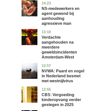
14:23
flevoland
nieuws
NS-medewerkers en
agent gewond bij
aanhouding
agressieve man
13:10
noord-
nieuws
holland
Verdachte
aangehouden na
meerdere
geweldsincidenten
Amsterdam-West
12:57
utrecht
nieuws
NVWA: Paard en vogel
in Nederland besmet
met westnijlvirus
12:55
zuid-
economie
holland
CBS: Vergoeding
kinderopvang verder
gestegen in 2025