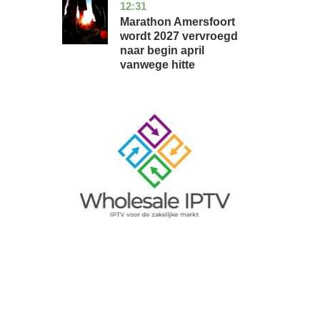
12:31
utrecht
nieuws
Marathon Amersfoort
wordt 2027 vervroegd
naar begin april
vanwege hitte
Image