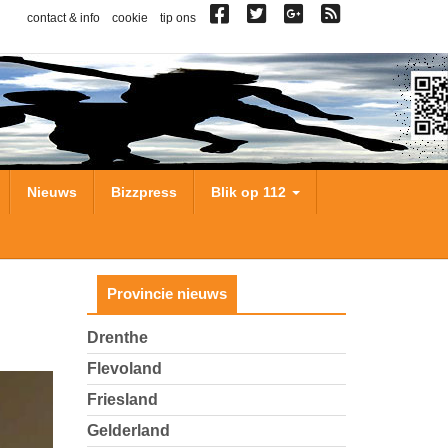
contact & info
cookie
tip ons
Nieuws
Bizzpress
Blik op 112
Provincie nieuws
Drenthe
Flevoland
Friesland
Gelderland