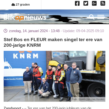
Overslaan
27 graden
en
naar
Toggl
de
inhoud
zondag, 14. januari 2024 - 13:48
Update: 09-04-2025 09:10
gaan
Stef Bos en FLEUR maken singel ter ere van
200-jarige KNRM
Foto: Heert-Jan van Keulen
Zandvoort
– Ter ere van het 200-jarig jubileum van de