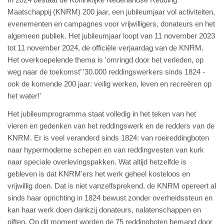
Maatschappij (KNRM) 200 jaar, een jubileumjaar vol activiteiten,
evenementen en campagnes voor vrijwilligers, donateurs en het
algemeen publiek. Het jubileumjaar loopt van 11 november 2023
tot 11 november 2024, de officiële verjaardag van de KNRM.
Het overkoepelende thema is 'omringd door het verleden, op
weg naar de toekomst’ '30.000 reddingswerkers sinds 1824 -
ook de komende 200 jaar: veilig werken, leven en recreëren op
het water!'
Het jubileumprogramma staat volledig in het teken van het
vieren en gedenken van het reddingswerk en de redders van de
KNRM. Er is veel veranderd sinds 1824: van roeireddingboten
naar hypermoderne schepen en van reddingvesten van kurk
naar speciale overlevingspakken. Wat altijd hetzelfde is
gebleven is dat KNRM'ers het werk geheel kosteloos en
vrijwillig doen. Dat is niet vanzelfsprekend, de KNRM opereert al
sinds haar oprichting in 1824 bewust zonder overheidssteun en
kan haar werk doen dankzij donateurs, nalatenschappen en
giften. Op dit moment worden de 75 reddingboten bemand door