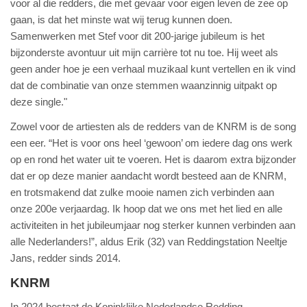
voor al die redders, die met gevaar voor eigen leven de zee op
gaan, is dat het minste wat wij terug kunnen doen.
Samenwerken met Stef voor dit 200-jarige jubileum is het
bijzonderste avontuur uit mijn carrière tot nu toe. Hij weet als
geen ander hoe je een verhaal muzikaal kunt vertellen en ik vind
dat de combinatie van onze stemmen waanzinnig uitpakt op
deze single."
Zowel voor de artiesten als de redders van de KNRM is de song
een eer. “Het is voor ons heel ‘gewoon’ om iedere dag ons werk
op en rond het water uit te voeren. Het is daarom extra bijzonder
dat er op deze manier aandacht wordt besteed aan de KNRM,
en trotsmakend dat zulke mooie namen zich verbinden aan
onze 200e verjaardag. Ik hoop dat we ons met het lied en alle
activiteiten in het jubileumjaar nog sterker kunnen verbinden aan
alle Nederlanders!”, aldus Erik (32) van Reddingstation Neeltje
Jans, redder sinds 2014.
KNRM
In 2024 bestaat de Koninklijke Nederlandse Redding