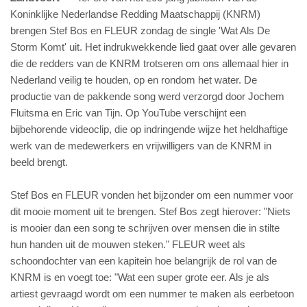
Koninklijke Nederlandse Redding Maatschappij (KNRM)
brengen Stef Bos en FLEUR zondag de single 'Wat Als De
Storm Komt' uit. Het indrukwekkende lied gaat over alle gevaren
die de redders van de KNRM trotseren om ons allemaal hier in
Nederland veilig te houden, op en rondom het water. De
productie van de pakkende song werd verzorgd door Jochem
Fluitsma en Eric van Tijn. Op YouTube verschijnt een
bijbehorende videoclip, die op indringende wijze het heldhaftige
werk van de medewerkers en vrijwilligers van de KNRM in
beeld brengt.
Stef Bos en FLEUR vonden het bijzonder om een nummer voor
dit mooie moment uit te brengen. Stef Bos zegt hierover: "Niets
is mooier dan een song te schrijven over mensen die in stilte
hun handen uit de mouwen steken." FLEUR weet als
schoondochter van een kapitein hoe belangrijk de rol van de
KNRM is en voegt toe: "Wat een super grote eer. Als je als
artiest gevraagd wordt om een nummer te maken als eerbetoon