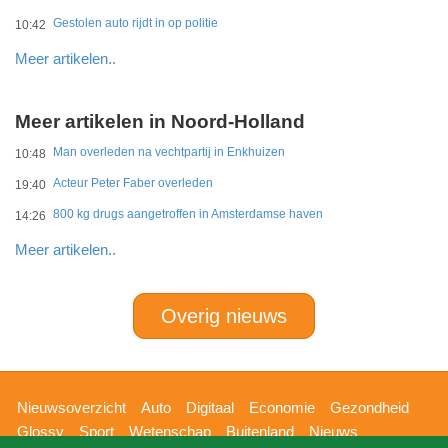
Gestolen auto rijdt in op politie
10:42
Meer artikelen..
Meer artikelen in Noord-Holland
Man overleden na vechtpartij in Enkhuizen
10:48
Acteur Peter Faber overleden
19:40
800 kg drugs aangetroffen in Amsterdamse haven
14:26
Meer artikelen..
Overig nieuws
Hoofdnavigatie
Nieuwsoverzicht
Auto
Digitaal
Economie
Gezondheid
Glossy
Sport
Wetenschap
Buitenland
Nieuws