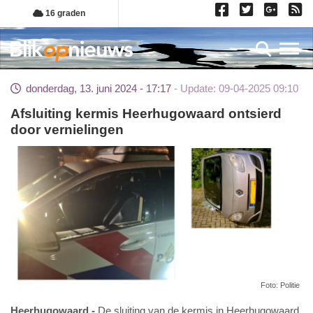
Overslaan
16 graden
en
naar
Toggl
de
inhoud
donderdag, 13. juni 2024 - 17:17
Update: 09-04-2025 09:10
gaan
Afsluiting kermis Heerhugowaard ontsierd
door vernielingen
Foto: Politie
Heerhugowaard
De sluiting van de kermis in Heerhugowaard