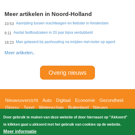
Meer artikelen in Noord-Holland
Aanrijding tussen vrachtwagen en fietsster in Amsterdam
10:53
Aantal fastfoodzaken in 20 jaar bijna verdubbeld
9:11
Man getaserd bij aanhouding na inrijden met motor op agent
18:23
Meer artikelen..
Overig nieuws
Hoofdnavigatie
Nieuwsoverzicht
Auto
Digitaal
Economie
Gezondheid
Glossy
Sport
Wetenschap
Buitenland
Nieuws
Bizzpress
Blik op 112
Provincies
Weekoverzicht
Door gebruik te maken van deze website of door hiernaast op "Akkoord"
Copyright Blik Op Nieuws 2026
gehost
Zoeken
te klikken gaat u akkoord met het gebruik van cookies op de website.
EK-Media.nl
door
Meer informatie