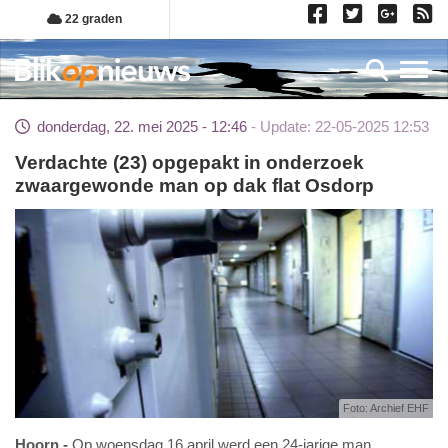
Overslaan
22 graden
en
naar
Toggl
de
inhoud
donderdag, 22. mei 2025 - 12:46
Update: 22-05-2025 12:53
gaan
Verdachte (23) opgepakt in onderzoek
zwaargewonde man op dak flat Osdorp
Foto: Archief EHF
Hoorn
Op woensdag 16 april werd een 24-jarige man