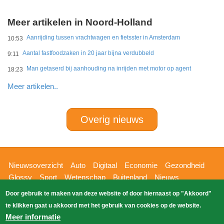
Meer artikelen in Noord-Holland
Aanrijding tussen vrachtwagen en fietsster in Amsterdam
10:53
Aantal fastfoodzaken in 20 jaar bijna verdubbeld
9:11
Man getaserd bij aanhouding na inrijden met motor op agent
18:23
Meer artikelen..
Overig nieuws
Hoofdnavigatie
Nieuwsoverzicht
Auto
Digitaal
Economie
Gezondheid
Glossy
Sport
Wetenschap
Buitenland
Nieuws
Bizzpress
Blik op 112
Provincies
Weekoverzicht
Door gebruik te maken van deze website of door hiernaast op "Akkoord"
Copyright Blik Op Nieuws 2026
gehost
Zoeken
te klikken gaat u akkoord met het gebruik van cookies op de website.
EK-Media.nl
door
Meer informatie