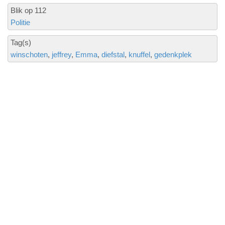
Blik op 112
Politie
Tag(s)
winschoten
jeffrey
Emma
diefstal
knuffel
gedenkplek