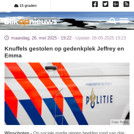
Overslaan
15 graden
en
naar
Toggl
de
inhoud
maandag, 26. mei 2025 - 19:22
Update: 26-05-2025 19:23
gaan
Knuffels gestolen op gedenkplek Jeffrey en
Emma
Foto: Politie
Winschoten
Op sociale media gingen beelden rond van drie