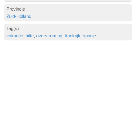
Provincie
Zuid-Holland
Tag(s)
vakantie
hitte
overstroming
frankrijk
spanje