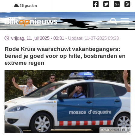
Overslaan
26 graden
en
naar
Toggl
de
inhoud
vrijdag, 11. juli 2025 - 09:31
Update: 11-07-2025 09:33
gaan
Rode Kruis waarschuwt vakantiegangers:
bereid je goed voor op hitte, bosbranden en
extreme regen
Foto: Archief FBF.nl