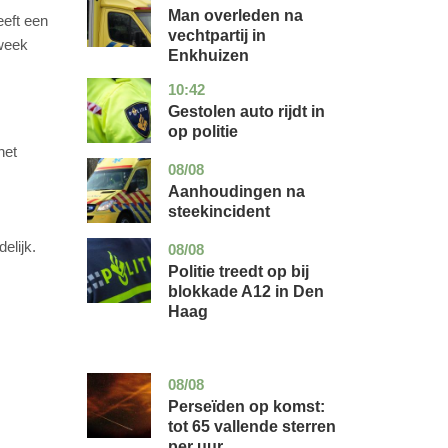
holland
Man overleden na
eeft een
vechtpartij in
 week
Enkhuizen
10:42
noord-
nieuws
brabant
Gestolen auto rijdt in
op politie
het
08/08
utrecht
nieuws
Aanhoudingen na
steekincident
elijk.
08/08
zuid-
nieuws
holland
Politie treedt op bij
blokkade A12 in Den
Haag
08/08
utrecht
nieuws
Perseïden op komst:
tot 65 vallende sterren
per uur