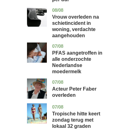
08/08
zuid-
nieuws
holland
Vrouw overleden na
schietincident in
woning, verdachte
aangehouden
07/08
utrecht
gezondheid
PFAS aangetroffen in
alle onderzochte
Nederlandse
moedermelk
07/08
noord-
glossy
holland
Acteur Peter Faber
overleden
07/08
utrecht
nieuws
Tropische hitte keert
zondag terug met
lokaal 32 graden