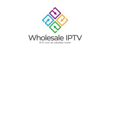
Image