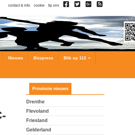
contact & info
cookie
tip ons
Nieuws
Bizzpress
Blik op 112
Provincie nieuws
Drenthe
Flevoland
-
Friesland
Gelderland