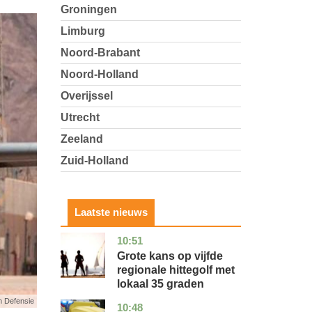
Groningen
Limburg
Noord-Brabant
Noord-Holland
Overijssel
Utrecht
Zeeland
Zuid-Holland
Laatste nieuws
10:51
utrecht
nieuws
Grote kans op vijfde
regionale hittegolf met
lokaal 35 graden
n Defensie
10:48
noord-
nieuws