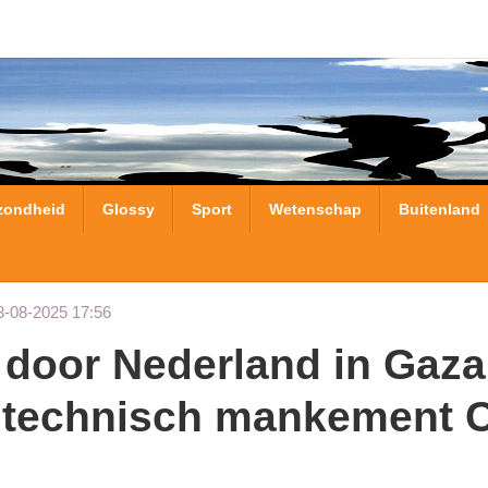
zondheid
Glossy
Sport
Wetenschap
Buitenland
3-08-2025 17:56
 technisch mankement C