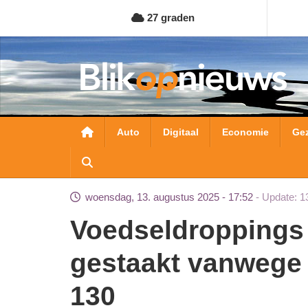
Overslaan
27 graden
en
naar
de
inhoud
gaan
Hoofdnavigatie
Auto
Digitaal
Economie
Ge
woensdag, 13. augustus 2025 - 17:52
Update: 1
Voedseldroppings door Nederland in Gaza
gestaakt vanwege
130