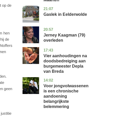
t op de
21:07
drenthe
nieuws
Gaslek in Eelderwolde
20:57
noord-
glossy
am hen
holland
Jerney Kaagman (79)
hij de
overleden
htoffers
17:43
noord-
nieuws
unen
brabant
Vier aanhoudingen na
doodsbedreiging aan
burgemeester Depla
van Breda
den.
14:02
utrecht
gezondheid
ate
Voor jongvolwassenen
den geen
is een chronische
aandoening
belangrijkste
belemmering
ustitie