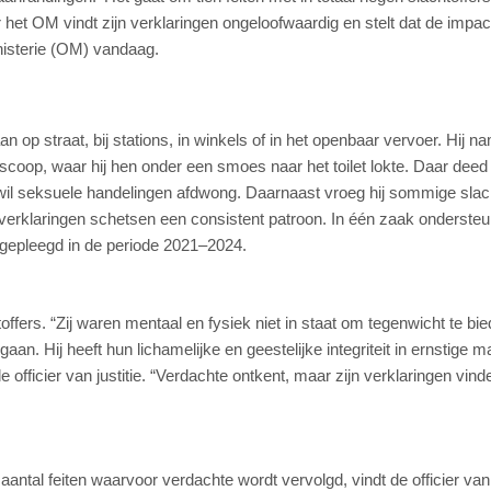
het OM vindt zijn verklaringen ongeloofwaardig en stelt dat de impac
inisterie (OM) vandaag.
op straat, bij stations, in winkels of in het openbaar vervoer. Hij n
oop, waar hij hen onder een smoes naar het toilet lokte. Daar deed 
 wil seksuele handelingen afdwong. Daarnaast vroeg hij sommige slac
 verklaringen schetsen een consistent patroon. In één zaak onderste
 gepleegd in de periode 2021–2024.
fers. “Zij waren mentaal en fysiek niet in staat om tegenwicht te bie
n. Hij heeft hun lichamelijke en geestelijke integriteit in ernstige m
officier van justitie. “Verdachte ontkent, maar zijn verklaringen vin
antal feiten waarvoor verdachte wordt vervolgd, vindt de officier van j