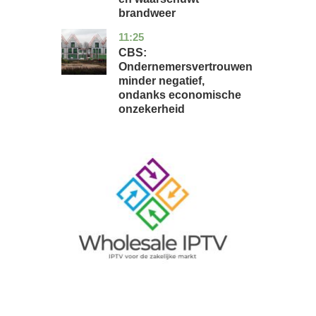
brandweer
11:25
zuid-
economie
holland
CBS:
Ondernemersvertrouwen
minder negatief,
ondanks economische
onzekerheid
Image