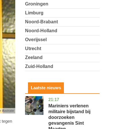
Groningen
Limburg
Noord-Brabant
Noord-Holland
Overijssel
Utrecht
Zeeland
Zuid-Holland
Laatste nieuws
21:17
buitenland
Mariniers verlenen
 illustratie
militaire bijstand bij
doorzoeken
t tegen
gevangenis Sint
Maarten