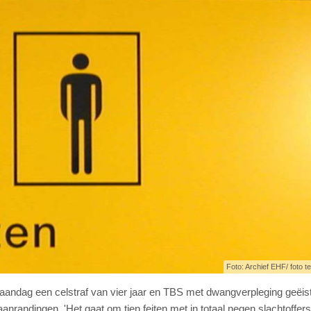
Foto: Archief EHF/ foto ter
andag een celstraf van vier jaar en TBS met dwangverpleging geëis
nrandingen. 'Het gaat om tien feiten met in totaal negen slachtoffers