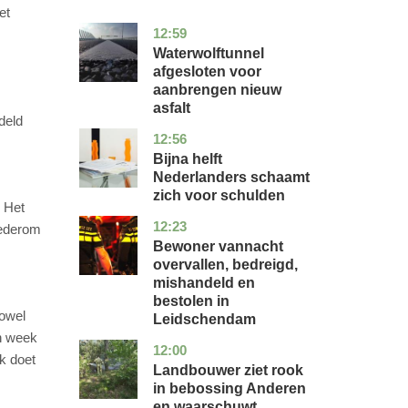
et
12:59
noord-
nieuws
holland
Waterwolftunnel
afgesloten voor
aanbrengen nieuw
asfalt
deld
12:56
noord-
economie
holland
Bijna helft
Nederlanders schaamt
zich voor schulden
. Het
12:23
zuid-
nieuws
wederom
holland
Bewoner vannacht
overvallen, bedreigd,
mishandeld en
bestolen in
zowel
Leidschendam
én week
12:00
drenthe
nieuws
nk doet
Landbouwer ziet rook
in bebossing Anderen
en waarschuwt