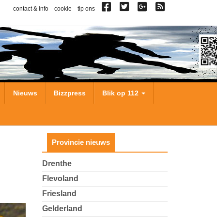
contact & info
cookie
tip ons
Nieuws
Bizzpress
Blik op 112
Provincie nieuws
Drenthe
Flevoland
Friesland
Gelderland