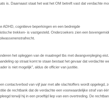
aats is. Daarnaast staat het wat het OM betreft vast dat verdachte mo
chte ADHD, cognitieve beperkingen en een bedreigde
rcistische trekken- is vastgesteld. Onderzoekers zien een bovengemid
volwassenenstrafrecht.
n anderen het opleggen van de maatregel tbs met dwangverpleging eist
andeling op straat komt te staan bestaat het gevaar dat verdachte 
der is niet mogelijk”, aldus de officier van justitie.
en contactverbod van vijf jaar met alle slachtoffers wordt opgelegd, 
justitie de rechtbank dat de verdachte een voorwaardelijke straf van é
pleegd terwijl hij in een proeftijd liep van een overtreding. De rechtba