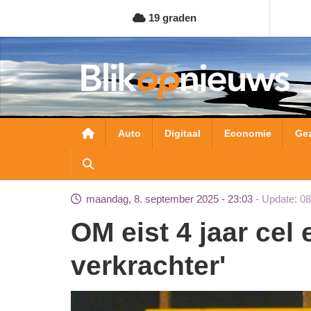
Overslaan
19 graden
en
naar
de
inhoud
gaan
Hoofdnavigatie
Auto
Digitaal
Economie
Ge
maandag, 8. september 2025 - 23:03
Update: 08
OM eist 4 jaar cel en TBS voor 'toilet-
verkrachter'