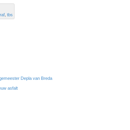
raf
tbs
rgemeester Depla van Breda
euw asfalt