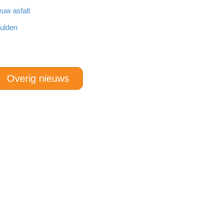
euw asfalt
hulden
Overig nieuws