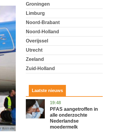
Groningen
Limburg
Noord-Brabant
Noord-Holland
Overijssel
Utrecht
Zeeland
Zuid-Holland
Laatste nieuws
19:48
utrecht
gezondheid
PFAS aangetroffen in
alle onderzochte
Nederlandse
moedermelk
 illustratie