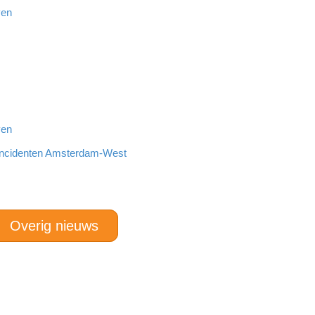
ven
ven
incidenten Amsterdam-West
Overig nieuws