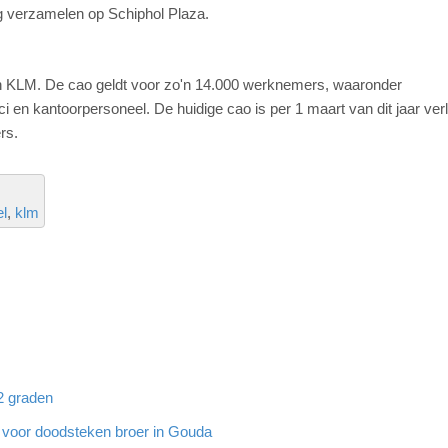
ng verzamelen op Schiphol Plaza.
en KLM. De cao geldt voor zo'n 14.000 werknemers, waaronder
n kantoorpersoneel. De huidige cao is per 1 maart van dit jaar ver
rs.
l
klm
32 graden
g voor doodsteken broer in Gouda