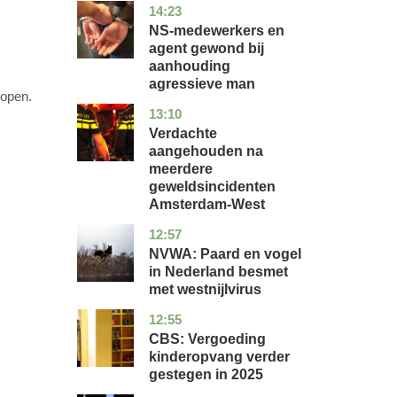
14:23
flevoland
nieuws
NS-medewerkers en
agent gewond bij
aanhouding
agressieve man
lopen.
13:10
noord-
nieuws
holland
Verdachte
aangehouden na
meerdere
geweldsincidenten
Amsterdam-West
12:57
utrecht
nieuws
NVWA: Paard en vogel
in Nederland besmet
met westnijlvirus
12:55
zuid-
economie
holland
CBS: Vergoeding
kinderopvang verder
gestegen in 2025