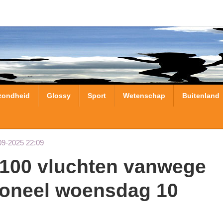
zondheid
Glossy
Sport
Wetenschap
Buitenland
09-2025 22:09
soneel woensdag 10