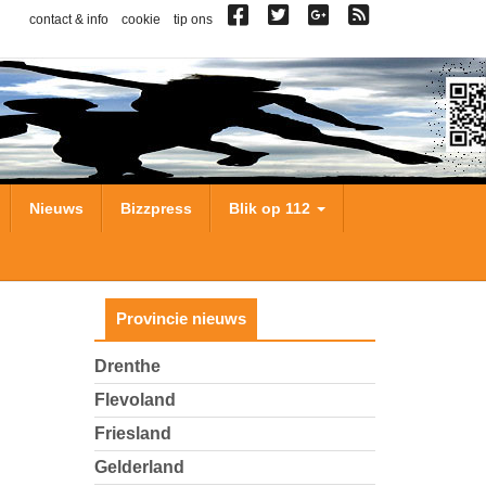
contact & info
cookie
tip ons
Nieuws
Bizzpress
Blik op 112
Provincie nieuws
Drenthe
Flevoland
Friesland
Gelderland