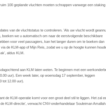
uim 100 geplande vluchten moeten schrappen vanwege een staking 
tes van de vluchtstatus te controleren. 'Als uw vlucht wordt geannu
g, boeken we u automatisch om naar de eerstvolgende beschikbare
hebben voor veel passagiers, kan het langer duren om te boeken dan
 via de KLM-app of Mijn Reis, zodat we u op de hoogte kunnen houd
ak', aldus KLM.
dagochtend aan KLM laten weten. Te beginnen met een werkonderb
10.00 uur). Een week later, op woensdag 17 september, leggen
 tot 12.00 uur).
 de KLM-operatie komt voor een groot deel stil te liggen. Het zal e
r de KLM-directie', verwacht CNV-onderhandelaar Souleiman Amallah