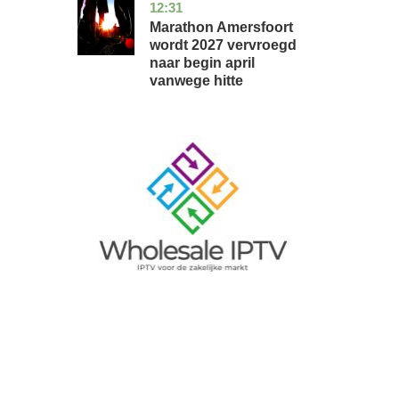
12:31
utrecht
nieuws
Marathon Amersfoort
wordt 2027 vervroegd
naar begin april
vanwege hitte
Image