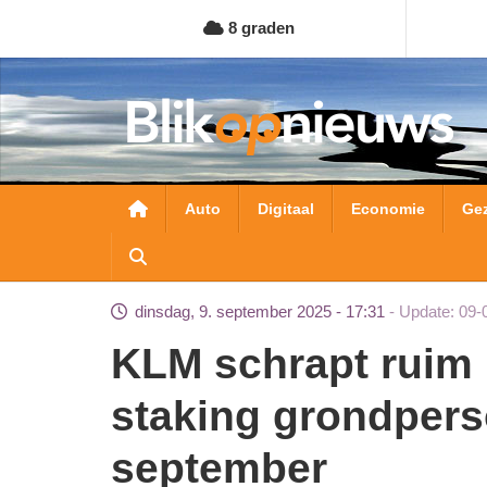
Overslaan
8 graden
en
naar
de
inhoud
gaan
Hoofdnavigatie
Auto
Digitaal
Economie
Ge
dinsdag, 9. september 2025 - 17:31
Update: 09-
KLM schrapt ruim 100 vluchten vanwege
staking grondper
september