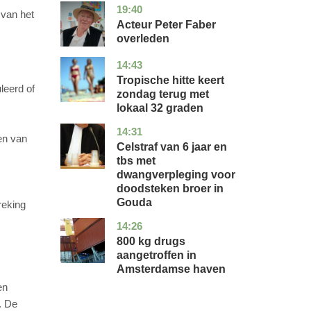
19:40
noord-
glossy
van het
holland
Acteur Peter Faber
overleden
14:43
utrecht
nieuws
Tropische hitte keert
leerd of
zondag terug met
lokaal 32 graden
14:31
zuid-
nieuws
en van
holland
Celstraf van 6 jaar en
tbs met
dwangverpleging voor
doodsteken broer in
Gouda
reking
14:26
noord-
nieuws
holland
800 kg drugs
aangetroffen in
Amsterdamse haven
en
. De