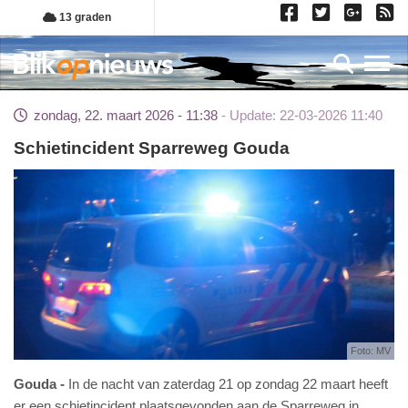
Overslaan
13 graden
en
naar
Toggl
de
inhoud
zondag, 22. maart 2026 - 11:38
Update: 22-03-2026 11:40
gaan
Schietincident Sparreweg Gouda
Foto: MV
Gouda
In de nacht van zaterdag 21 op zondag 22 maart heeft
er een schietincident plaatsgevonden aan de Sparreweg in