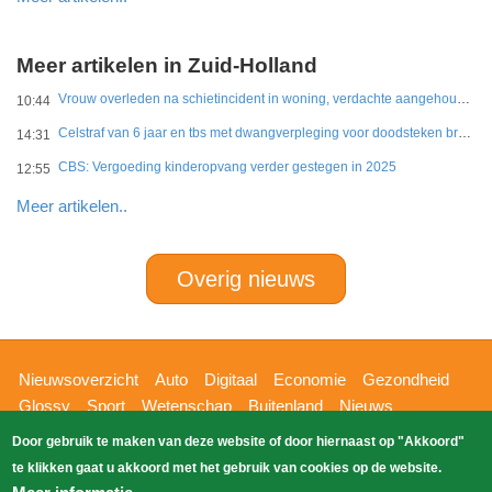
Meer artikelen in Zuid-Holland
Vrouw overleden na schietincident in woning, verdachte aangehouden
10:44
Celstraf van 6 jaar en tbs met dwangverpleging voor doodsteken broer in Gouda
14:31
CBS: Vergoeding kinderopvang verder gestegen in 2025
12:55
Meer artikelen..
Overig nieuws
Hoofdnavigatie
Nieuwsoverzicht
Auto
Digitaal
Economie
Gezondheid
Glossy
Sport
Wetenschap
Buitenland
Nieuws
Bizzpress
Blik op 112
Provincies
Weekoverzicht
Door gebruik te maken van deze website of door hiernaast op "Akkoord"
Copyright Blik Op Nieuws 2026
gehost
Zoeken
te klikken gaat u akkoord met het gebruik van cookies op de website.
EK-Media.nl
door