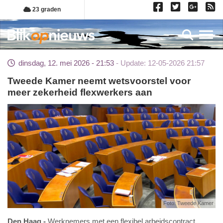
Overslaan
23 graden
en
naar
Toggl
de
inhoud
dinsdag, 12. mei 2026 - 21:53
Update: 12-05-2026 21:57
gaan
Tweede Kamer neemt wetsvoorstel voor
meer zekerheid flexwerkers aan
Foto: Tweede Kamer
Den Haag
Werknemers met een flexibel arbeidscontract