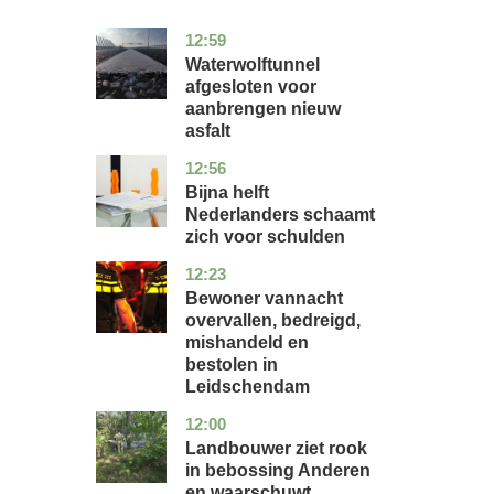
12:59
noord-
nieuws
holland
Waterwolftunnel
afgesloten voor
aanbrengen nieuw
asfalt
12:56
noord-
economie
holland
Bijna helft
Nederlanders schaamt
zich voor schulden
12:23
zuid-
nieuws
holland
Bewoner vannacht
overvallen, bedreigd,
mishandeld en
bestolen in
Leidschendam
12:00
drenthe
nieuws
Landbouwer ziet rook
in bebossing Anderen
en waarschuwt