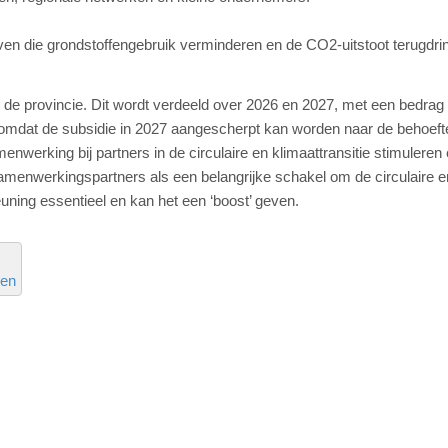
ieven die grondstoffengebruik verminderen en de CO2-uitstoot terugdri
or de provincie. Dit wordt verdeeld over 2026 en 2027, met een bedrag
ar, omdat de subsidie in 2027 aangescherpt kan worden naar de behoef
enwerking bij partners in de circulaire en klimaattransitie stimuleren
samenwerkingspartners als een belangrijke schakel om de circulaire e
uning essentieel en kan het een ‘boost’ geven.
ven