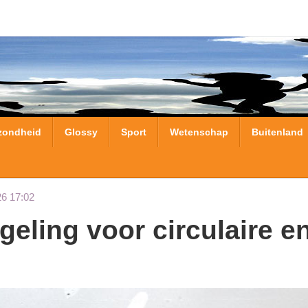
zondheid
Glossy
Sport
Wetenschap
Buitenland
26 17:02