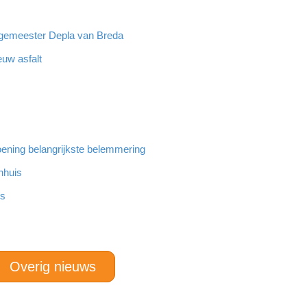
rgemeester Depla van Breda
euw asfalt
ening belangrijkste belemmering
nhuis
rs
Overig nieuws