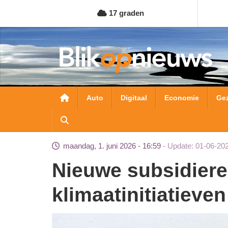
Overslaan
17 graden
en
naar
de
inhoud
gaan
Hoofdnavigatie
Auto
Digitaal
Economie
Ge
maandag, 1. juni 2026 - 16:59
Update: 01-06-20
Nieuwe subsidieregeling voor circulaire en
klimaatinitiatieven