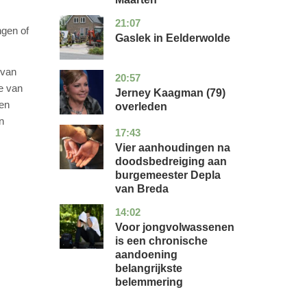
21:07
drenthe
nieuws
ngen of
Gaslek in Eelderwolde
 van
20:57
noord-
glossy
te van
holland
Jerney Kaagman (79)
 en
overleden
n
17:43
noord-
nieuws
brabant
Vier aanhoudingen na
doodsbedreiging aan
burgemeester Depla
van Breda
14:02
utrecht
gezondheid
Voor jongvolwassenen
is een chronische
aandoening
belangrijkste
belemmering