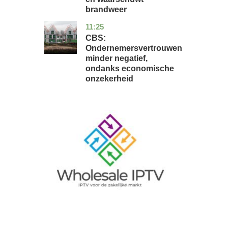
brandweer
11:25
zuid-
economie
holland
CBS:
Ondernemersvertrouwen
minder negatief,
ondanks economische
onzekerheid
Image