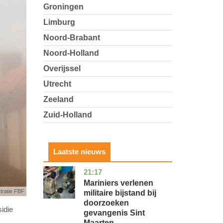
Groningen
Limburg
Noord-Brabant
Noord-Holland
Overijssel
Utrecht
Zeeland
Zuid-Holland
Laatste nieuws
21:17
buitenland
Mariniers verlenen
stratie FBF
militaire bijstand bij
doorzoeken
sidie
gevangenis Sint
Maarten