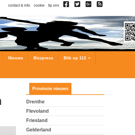
contact & info
cookie
tip ons
Nieuws
Bizzpress
Blik op 112
Provincie nieuws
Drenthe
Flevoland
Friesland
Gelderland