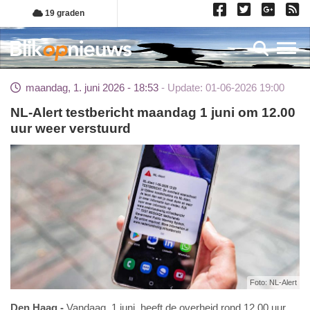
Overslaan
19 graden
en
naar
Toggl
de
inhoud
maandag, 1. juni 2026 - 18:53
Update: 01-06-2026 19:00
gaan
NL-Alert testbericht maandag 1 juni om 12.00
uur weer verstuurd
Foto: NL-Alert
Den Haag
Vandaag, 1 juni, heeft de overheid rond 12.00 uur