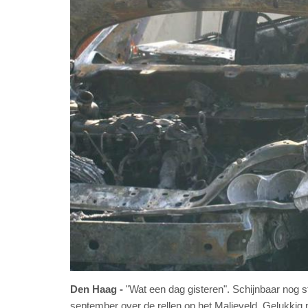
Den Haag
"Wat een dag gisteren". Schijnbaar nog s
september over de rellen op het Malieveld. Gelukkig ni