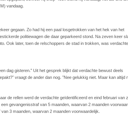
(OM) vandaag.
ekeer gegaan. Zo had hij een paal losgetrokken van het hek van het
estickerde politiewagen die daar geparkeerd stond. Na zeven keer sl
auto. Ook later, toen de relschoppers de stad in trokken, was verdachte 
en dag gisteren.” Uit het gesprek blijkt dat verdachte bewust deels
akt?" vraagt de ander dan nog. "Nee gelukkig niet. Maar kan altijd 
aar de rellen werd de verdachte geïdentificeerd en eind februari van z
itting een gevangenisstraf van 5 maanden, waarvan 2 maanden voorwaard
af van 3 maanden, waarvan 2 maanden voorwaardelijk.