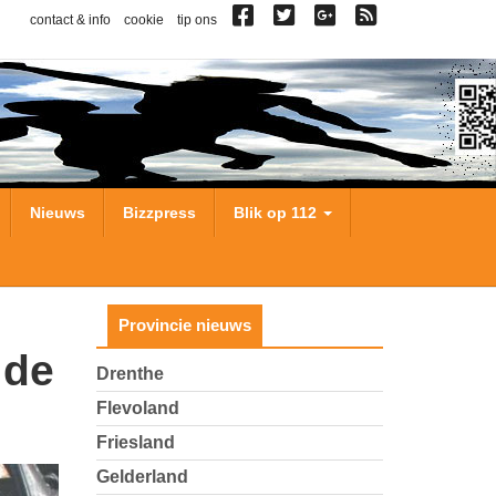
contact & info
cookie
tip ons
Nieuws
Bizzpress
Blik op 112
Provincie nieuws
Drenthe
Flevoland
Friesland
Gelderland