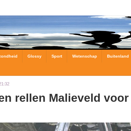
zondheid
Glossy
Sport
Wetenschap
Buitenland
21:32