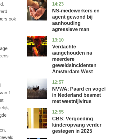
14:23
d.
flevoland
nieuws
NS-medewerkers en
werd
agent gewond bij
pers ook
aanhouding
agressieve man
13:10
noord-
nieuws
holland
Verdachte
rage
aangehouden na
 eens
meerdere
geweldsincidenten
Amsterdam-West
12:57
utrecht
nieuws
d
NVWA: Paard en vogel
rvan 1
in Nederland besmet
et
met westnijlvirus
lijk,
12:55
zuid-
economie
egde
holland
CBS: Vergoeding
kinderopvang verder
en,
gestegen in 2025
 geweld