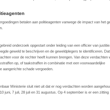
itieagenten
rgoedingen betalen aan politieagenten vanwege de impact van het g
n.
tgebreid onderzoek opgestart onder leiding van een officier van justitie.
gde geweld te beschrijven en de geweldplegers te identificeren. Dat
erdachten voor de rechter heeft kunnen brengen. Van deze verdachten
straffen op, of taakstraffen in combinatie met een voorwaardelijke
de aangerichte schade vergoeden.
enbaar Ministerie sluit niet uit dat er nog verdachten worden aangeho
uni, 7 juli, 28 juli en 31 augustus. Op 4 september is er een zitting 