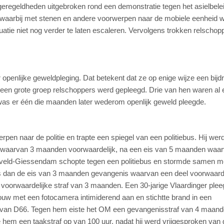
regeldheden uitgebroken rond een demonstratie tegen het asielbelei
, waarbij met stenen en andere voorwerpen naar de mobiele eenheid 
uatie niet nog verder te laten escaleren. Vervolgens trokken relschop
 openlijke geweldpleging. Dat betekent dat ze op enige wijze een bijd
 een grote groep relschoppers werd gepleegd. Drie van hen waren al
was er één die maanden later wederom openlijk geweld pleegde.
rpen naar de politie en trapte een spiegel van een politiebus. Hij wer
, waarvan 3 maanden voorwaardelijk, na een eis van 5 maanden waa
nxveld-Giessendam schopte tegen een politiebus en stormde samen m
rs dan de eis van 3 maanden gevangenis waarvan een deel voorwaarde
 voorwaardelijke straf van 3 maanden. Een 30-jarige Vlaardinger ple
rouw met een fotocamera intimiderend aan en stichtte brand in een
w van D66. Tegen hem eiste het OM een gevangenisstraf van 4 maand
hem een taakstraf op van 100 uur, nadat hij werd vrijgesproken van