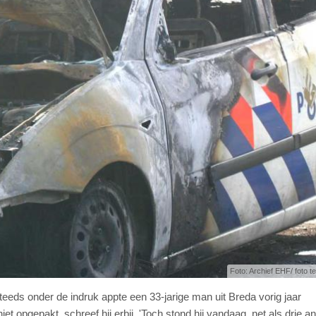
Foto: Archief EHF/ foto ter
teeds onder de indruk appte een 33-jarige man uit Breda vorig jaar
et opgepakt, schreef hij erbij. 'Toch stond hij vandaag, net als drie a