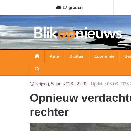
Overslaan
17 graden
en
naar
de
inhoud
gaan
Hoofdnavigatie
Auto
Digitaal
Economie
Ge
vrijdag, 5. juni 2026 - 21:31
Update: 05-06-2026 
Opnieuw verdachten rellen Malieveld voor de
rechter