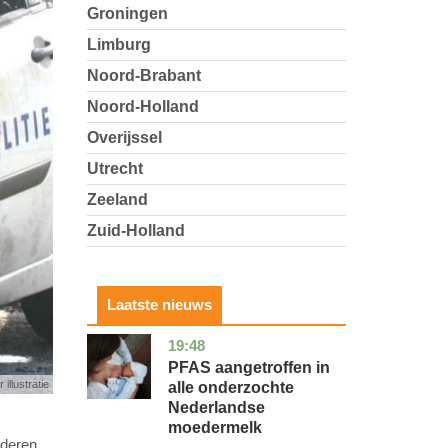
Groningen
Limburg
Noord-Brabant
Noord-Holland
Overijssel
Utrecht
Zeeland
Zuid-Holland
Laatste nieuws
19:48
utrecht
gezondheid
PFAS aangetroffen in
 illustratie
alle onderzochte
Nederlandse
moedermelk
nderen,