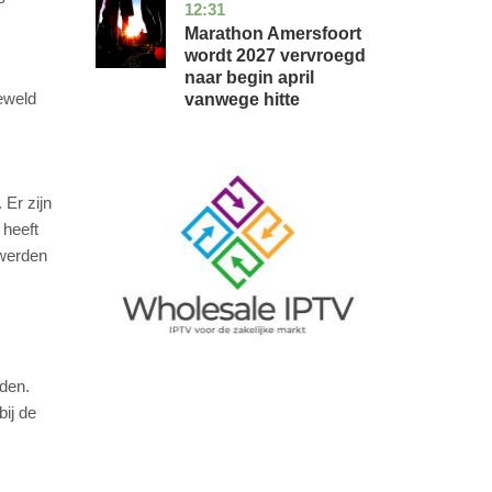
12:31
utrecht
nieuws
Marathon Amersfoort
wordt 2027 vervroegd
naar begin april
eweld
vanwege hitte
Image
 Er zijn
 heeft
 werden
uden.
bij de