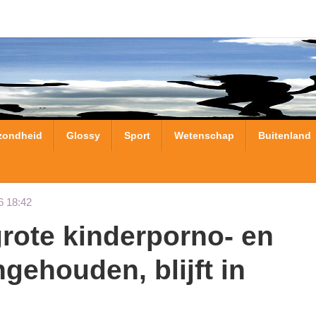
zondheid
Glossy
Sport
Wetenschap
Buitenland
6 18:42
gehouden, blijft in