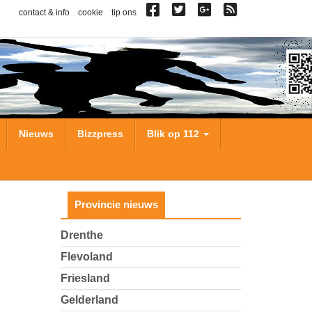
contact & info
cookie
tip ons
Nieuws
Bizzpress
Blik op 112
Provincie nieuws
Drenthe
Flevoland
Friesland
Gelderland