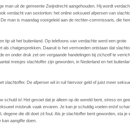
-jarige man uit de gemeente Zwijndrecht aangehouden. Hij wordt verdach
ook verdacht van sextortion: het online seksueel afpersen van slachtof
. De man is maandag voorgeleid aan de rechter-commissaris, die hem
en tip uit het buitenland. Op telefoons van verdachte werd een grote
t als chatgesprekken. Daaruit is het vermoeden ontstaan dat slachto
e en onder druk zet om vergaande handelingen bij zichzelf te verrich
antal meisjes slachtoffer zijn geworden, in Nederland en het buitenla
 slachtoffer. De afperser wil in ruil hiervoor geld of juist meer seksu
ouw schuld is! Het gevoel dat je alleen op de wereld bent, stress en ge
 seksueel misbruik vaak ervaren. Je kan je schuldig voelen en/of sch
 degene die dit doet zit fout. Als je slachtoffer bent geworden, sta je e
je kan aangifte doen.