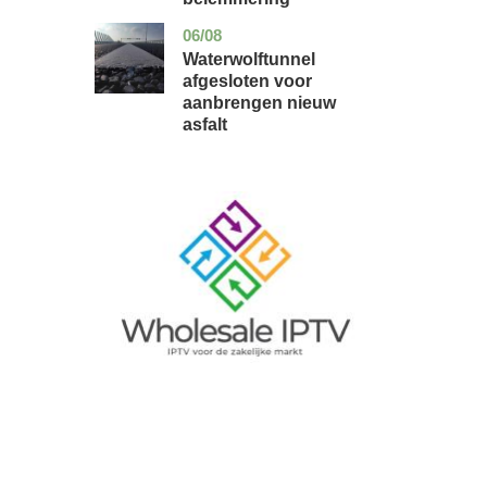
06/08
noord-
nieuws
holland
Waterwolftunnel
afgesloten voor
aanbrengen nieuw
asfalt
Image