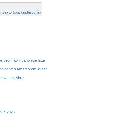
t
sextortion
kinderporno
 begin april vanwege hitte
incidenten Amsterdam-West
 westnijlvirus
n in 2025