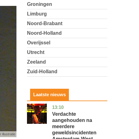
Groningen
Limburg
Noord-Brabant
Noord-Holland
Overijssel
Utrecht
Zeeland
Zuid-Holland
Laatste nieuws
13:10
noord-
nieuws
holland
Verdachte
aangehouden na
meerdere
geweldsincidenten
 illustratie
Amsterdam-West