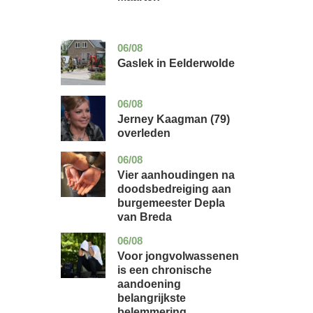
06/08
drenthe
nieuws
Gaslek in Eelderwolde
06/08
noord-
glossy
holland
Jerney Kaagman (79)
overleden
06/08
noord-
nieuws
brabant
Vier aanhoudingen na
doodsbedreiging aan
burgemeester Depla
van Breda
06/08
utrecht
gezondheid
Voor jongvolwassenen
is een chronische
aandoening
belangrijkste
belemmering