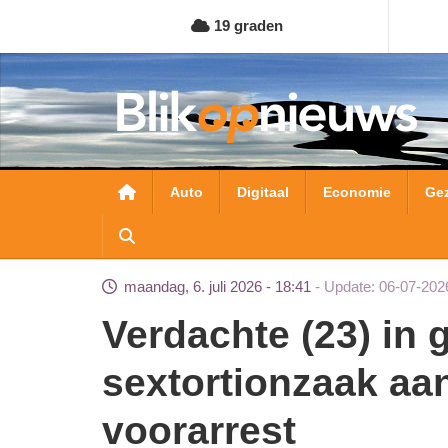
Overslaan
19 graden
en
naar
de
inhoud
gaan
Hoofdnavigatie
Auto
Digitaal
Economie
Ge
maandag, 6. juli 2026 - 18:41
Update: 06-07-202
Verdachte (23) in grote kinderporno- en
sextortionzaak aan
voorarrest