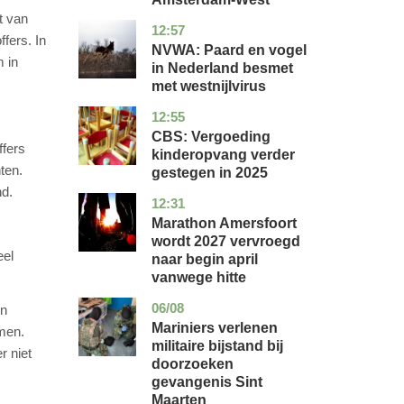
t van
12:57
utrecht
nieuws
fers. In
NVWA: Paard en vogel
 in
in Nederland besmet
met westnijlvirus
12:55
zuid-
economie
holland
CBS: Vergoeding
ffers
kinderopvang verder
ten.
gestegen in 2025
nd.
12:31
utrecht
nieuws
Marathon Amersfoort
wordt 2027 vervroegd
eel
naar begin april
vanwege hitte
06/08
buitenland
en
Mariniers verlenen
amen.
militaire bijstand bij
r niet
doorzoeken
gevangenis Sint
Maarten