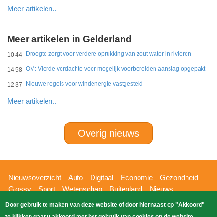
Meer artikelen..
Meer artikelen in Gelderland
Droogte zorgt voor verdere oprukking van zout water in rivieren
10:44
OM: Vierde verdachte voor mogelijk voorbereiden aanslag opgepakt
14:58
Nieuwe regels voor windenergie vastgesteld
12:37
Meer artikelen..
Overig nieuws
Hoofdnavigatie
Nieuwsoverzicht
Auto
Digitaal
Economie
Gezondheid
Glossy
Sport
Wetenschap
Buitenland
Nieuws
Bizzpress
Blik op 112
Provincies
Weekoverzicht
Door gebruik te maken van deze website of door hiernaast op "Akkoord"
Copyright Blik Op Nieuws 2026
gehost
Zoeken
te klikken gaat u akkoord met het gebruik van cookies op de website.