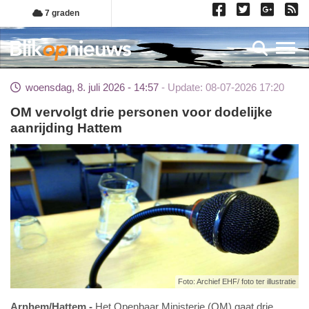
Overslaan
7 graden
en
naar
Toggl
de
inhoud
woensdag, 8. juli 2026 - 14:57
Update: 08-07-2026 17:20
gaan
OM vervolgt drie personen voor dodelijke
aanrijding Hattem
Foto: Archief EHF/ foto ter illustratie
Arnhem/Hattem
Het Openbaar Ministerie (OM) gaat drie