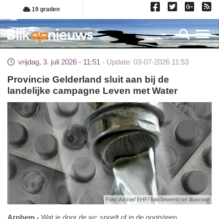
Overslaan
19 graden
en
naar
Toggl
de
inhoud
vrijdag, 3. juli 2026 - 11:51
Update: 03-07-2026 11:53
gaan
Provincie Gelderland sluit aan bij de
landelijke campagne Leven met Water
Foto: Archief EHF/ foto bewerkt ter illustratie
Arnhem
Wat je door de wc spoelt of in de gootsteen