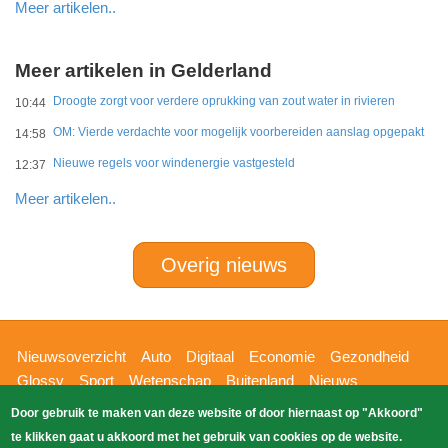
Meer artikelen..
Meer artikelen in Gelderland
Droogte zorgt voor verdere oprukking van zout water in rivieren
10:44
OM: Vierde verdachte voor mogelijk voorbereiden aanslag opgepakt
14:58
Nieuwe regels voor windenergie vastgesteld
12:37
Meer artikelen..
Overig nieuws
Hoofdnavigatie
Nieuwsoverzicht
Auto
Digitaal
Economie
Gezondheid
Glossy
Sport
Wetenschap
Buitenland
Nieuws
Bizzpress
Blik op 112
Provincies
Weekoverzicht
Door gebruik te maken van deze website of door hiernaast op "Akkoord"
Copyright Blik Op Nieuws 2026
gehost
Zoeken
te klikken gaat u akkoord met het gebruik van cookies op de website.