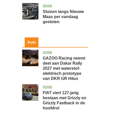
05/08
zuid-
nieuws
holland
Sluizen langs Nieuwe
Maas per vandaag
gesloten
Auto
02/08
auto
GAZOO Racing neemt
deel aan Dakar Rally
2027 met waterstof-
elektrisch prototype
van DKR GR Hilux
02/08
auto
FIAT viert 127-jarig
bestaan met Grizzly en
Grizzly Fastback in de
hoofdrol