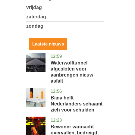
vrijdag
zaterdag
zondag
Laatste nieuws
12:59
noord-
nieuws
holland
Waterwolftunnel
afgesloten voor
aanbrengen nieuw
asfalt
12:56
noord-
economie
holland
Bijna helft
Nederlanders schaamt
zich voor schulden
12:23
zuid-
nieuws
holland
Bewoner vannacht
overvallen, bedreigd,