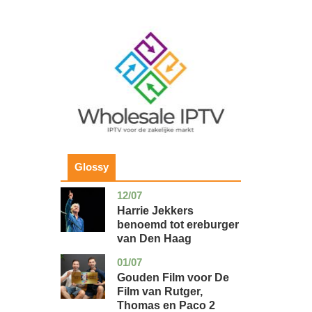
Image
Glossy
12/07
zuid-
glossy
holland
Harrie Jekkers
benoemd tot ereburger
van Den Haag
01/07
utrecht
glossy
Gouden Film voor De
Film van Rutger,
Thomas en Paco 2