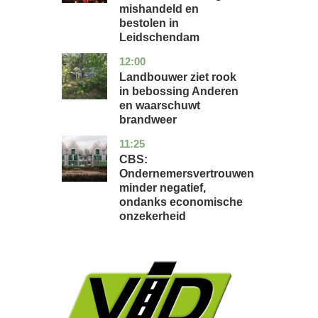
mishandeld en
bestolen in
Leidschendam
12:00
drenthe
nieuws
Landbouwer ziet rook
in bebossing Anderen
en waarschuwt
brandweer
11:25
zuid-
economie
holland
CBS:
Ondernemersvertrouwen
minder negatief,
ondanks economische
onzekerheid