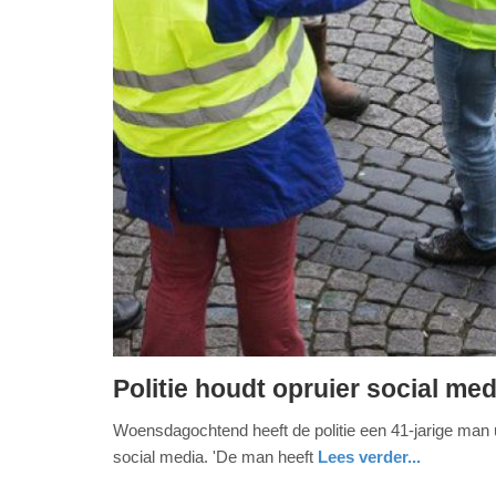
Politie houdt opruier social me
woensdag,
Woensdagochtend heeft de politie een 41-jarige man u
23.
social media. 'De man heeft
Lees verder...
januari
2019