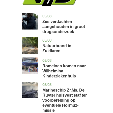
05/08
zuid-
nieuws
holland
Zes verdachten
aangehouden in groot
drugsonderzoek
05/08
drenthe
nieuws
Natuurbrand in
Zuidlaren
05/08
utrecht
nieuws
Romeinen komen naar
Wilhelmina
Kinderziekenhuis
05/08
zuid-
nieuws
holland
Marineschip Zr.Ms. De
Ruyter huisvest staf ter
voorbereiding op
eventuele Hormuz-
missie