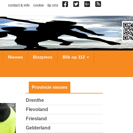
contact & info
cookie
tip ons
Nieuws
Bizzpress
Blik op 112
Provincie nieuws
Drenthe
Flevoland
Friesland
Gelderland