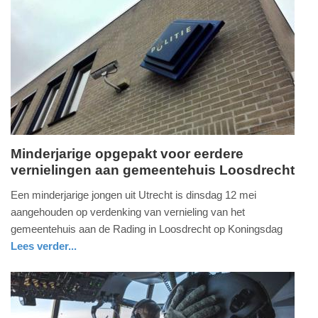
12:52
Update:
14-
05-
2026
13:00
Minderjarige opgepakt voor eerdere
vernielingen aan gemeentehuis Loosdrecht
donderdag,
14.
Een minderjarige jongen uit Utrecht is dinsdag 12 mei
mei
aangehouden op verdenking van vernieling van het
2026
gemeentehuis aan de Rading in Loosdrecht op Koningsdag
-
Lees verder...
12:21
nieuws
noord-
politie
holland
Update:
14-