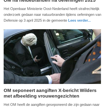
OM na heidebranden na oefeningen 2025
donderdag,
14.
Het Openbaar Ministerie Oost-Nederland heeft strafrechtelijk
mei
onderzoek gedaan naar natuurbranden tijdens oefeningen van
2026
Defensie op 3 april 2025 in de gemeente
Lees verder...
-
nieuws
gelderland
13:11
Update:
14-
05-
2026
13:16
OM seponeert aangiften X-bericht Wilders
met afbeelding vrouwengezichten
donderdag,
14.
Het OM heeft de aangiften geseponeerd die zijn gedaan naar
mei