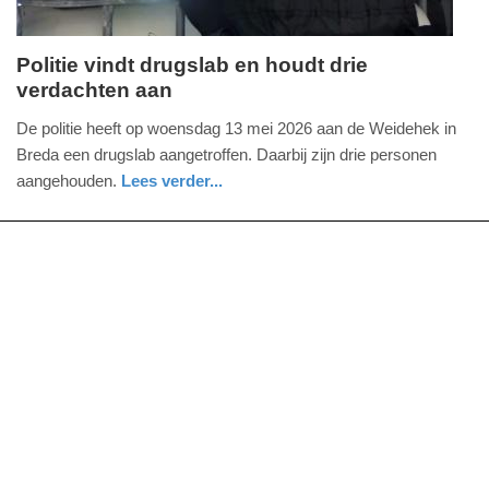
Politie vindt drugslab en houdt drie
verdachten aan
donderdag,
14.
De politie heeft op woensdag 13 mei 2026 aan de Weidehek in
mei
Breda een drugslab aangetroffen. Daarbij zijn drie personen
2026
aangehouden.
Lees verder...
-
nieuws
noord-
politie
14:11
brabant
Update:
14-
05-
2026
14:12