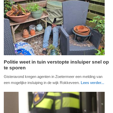
Update:
14-
05-
2026
20:52
Politie weet in tuin verstopte insluiper snel op
te sporen
donderdag,
14.
Gisteravond kregen agenten in Zoetermeer een melding van
mei
een mogelijke insluiping in de wijk Rokkeveen.
Lees verder...
2026
nieuws
zuid-
politie
-
holland
20:39
Update: