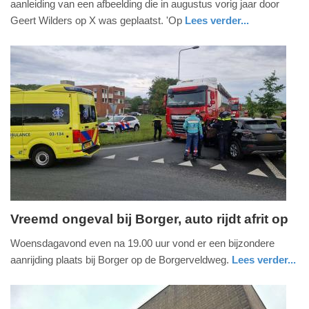
aanleiding van een afbeelding die in augustus vorig jaar door
2026
Geert Wilders op X was geplaatst. 'Op
Lees verder...
-
nieuws
zuid-
13:00
holland
Update:
14-
05-
2026
13:10
Vreemd ongeval bij Borger, auto rijdt afrit op
donderdag,
Woensdagavond even na 19.00 uur vond er een bijzondere
14.
aanrijding plaats bij Borger op de Borgerveldweg.
Lees verder...
mei
nieuws
drenthe
2026
-