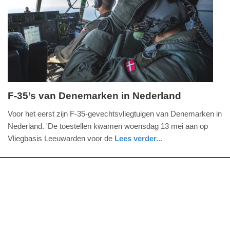
05-
2026
12:27
F-35’s van Denemarken in Nederland
donderdag,
Voor het eerst zijn F-35-gevechtsvliegtuigen van Denemarken in
14.
Nederland. 'De toestellen kwamen woensdag 13 mei aan op
mei
Vliegbasis Leeuwarden voor de
Lees verder...
2026
nieuws
friesland
defensie
-
11:35
Update:
14-
05-