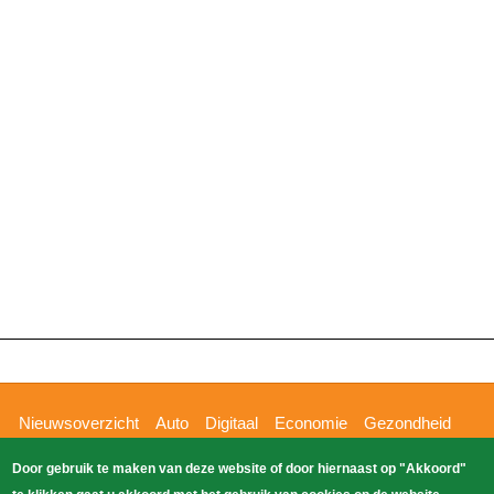
2026
12:22
Hoofdnavigatie
Nieuwsoverzicht
Auto
Digitaal
Economie
Gezondheid
Glossy
Sport
Wetenschap
Buitenland
Nieuws
Door gebruik te maken van deze website of door hiernaast op "Akkoord"
Bizzpress
Blik op 112
Provincies
Weekoverzicht