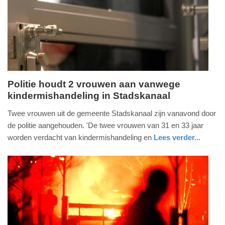
14-
05-
2026
20:44
Politie houdt 2 vrouwen aan vanwege
kindermishandeling in Stadskanaal
donderdag,
14.
Twee vrouwen uit de gemeente Stadskanaal zijn vanavond door
mei
de politie aangehouden. 'De twee vrouwen van 31 en 33 jaar
2026
worden verdacht van kindermishandeling en
Lees verder...
-
nieuws
groningen
20:26
Update:
15-
05-
2026