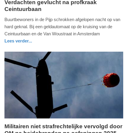
Verdachten gevlucht na profkraak
Ceintuurbaan
donderdag,
14.
Buurtbewoners in de Pijp schrokken afgelopen nacht op van
mei
hard geknal. Bij een geldautomaat op de kruising van de
2026
Ceintuurbaan en de Van Woustraat in Amsterdam
-
Lees verder...
14:01
nieuws
noord-
politie
holland
Update:
14-
05-
2026
20:44
Militairen niet strafrechtelijke vervolgd door