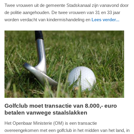
Twee vrouwen uit de gemeente Stadskanaal zijn vanavond door
mei
de politie aangehouden. De twee vrouwen van 31 en 33 jaar
2026
worden verdacht van kindermishandeling en
Lees verder...
-
20:53
Update:
14-
05-
2026
21:14
Golfclub moet transactie van 8.000,- euro
betalen vanwege staalslakken
donderdag,
14.
Het Openbaar Ministerie (OM) is een transactie
mei
overeengekomen met een golfclub in het midden van het land, in