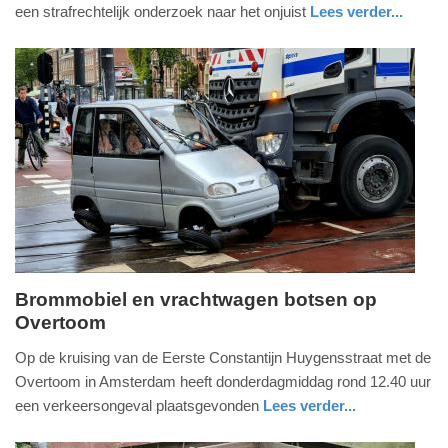
2026
een strafrechtelijk onderzoek naar het onjuist
Lees verder...
-
nieuws
gelderland
20:52
Update:
14-
05-
2026
21:29
Brommobiel en vrachtwagen botsen op
Overtoom
donderdag,
14.
Op de kruising van de Eerste Constantijn Huygensstraat met de
mei
Overtoom in Amsterdam heeft donderdagmiddag rond 12.40 uur
2026
een verkeersongeval plaatsgevonden
Lees verder...
-
nieuws
noord-
20:43
holland