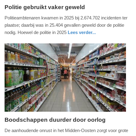
Politie gebruikt vaker geweld
woensdag,
Politieambtenaren kwamen in 2025 bij 2.674.702 incidenten ter
13.
plaatse; daarbij was in 25.404 gevallen geweld door de politie
mei
nodig. Hoewel de politie in 2025
Lees verder...
2026
nieuws
zuid-
politie
-
holland
10:57
Update:
13-
05-
2026
11:00
Boodschappen duurder door oorlog
woensdag,
De aanhoudende onrust in het Midden-Oosten zorgt voor grote
13.