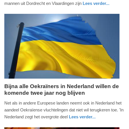
2026
mannen uit Dordrecht en Vlaardingen zijn
Lees verder...
-
nieuws
zuid-
politie
18:46
holland
Update:
13-
05-
2026
18:47
Bijna alle Oekraïners in Nederland willen de
komende twee jaar nog blijven
woensdag,
13.
Net als in andere Europese landen neemt ook in Nederland het
mei
aandeel Oekraïense vluchtelingen dat niet wil terugkeren toe. 'In
2026
Nederland zegt het overgrote deel
Lees verder...
-
nieuws
zuid-
18:07
holland