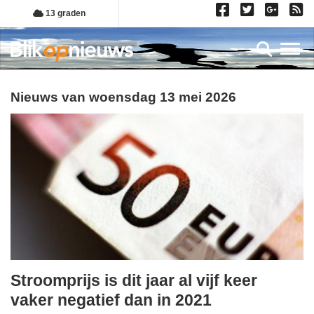
Overslaan
13 graden
en
naar
Toggl
de
inhoud
gaan
Nieuws van woensdag 13 mei 2026
Stroomprijs is dit jaar al vijf keer
woensdag,
vaker negatief dan in 2021
13.