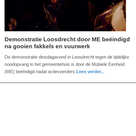
Demonstratie Loosdrecht door ME beëindigd
na gooien fakkels en vuurwerk
woensdag,
13.
De demonstratie dinsdagavond in Loosdrecht tegen de tijdelijke
mei
noodopvang in het gemeentehuis is door de Mobiele Eenheid
2026
(ME) beëindigd nadat actievoerders
Lees verder...
-
nieuws
noord-
politie
14:42
holland
Update:
13-
05-
2026
18:36