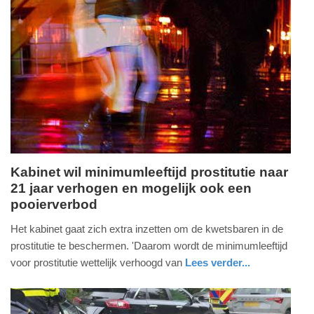
Update:
13-
05-
2026
18:18
Kabinet wil minimumleeftijd prostitutie naar
21 jaar verhogen en mogelijk ook een
woensdag,
pooierverbod
13.
mei
Het kabinet gaat zich extra inzetten om de kwetsbaren in de
2026
prostitutie te beschermen. 'Daarom wordt de minimumleeftijd
-
voor prostitutie wettelijk verhoogd van
Lees verder...
18:01
nieuws
zuid-
holland
Update: