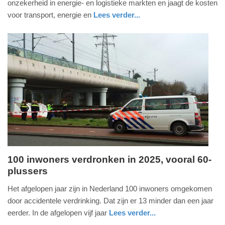
onzekerheid in energie- en logistieke markten en jaagt de kosten
mei
voor transport, energie en
Lees verder...
2026
nieuws
noord-
-
holland
10:35
Update:
13-
05-
2026
10:36
100 inwoners verdronken in 2025, vooral 60-
plussers
woensdag,
13.
Het afgelopen jaar zijn in Nederland 100 inwoners omgekomen
mei
door accidentele verdrinking. Dat zijn er 13 minder dan een jaar
2026
eerder. In de afgelopen vijf jaar
Lees verder...
-
nieuws
zuid-