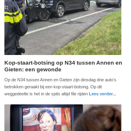
13-
05-
2026
18:23
Kop-staart-botsing op N34 tussen Annen en
Gieten: een gewonde
woensdag,
13.
Op de N34 tussen Annen en Gieten zijn dinsdag drie auto's
mei
betrokken geraakt bij een kop-staart-botsing. Op dit
2026
weggedeelte is het in de spits altijd file rijden
Lees verder...
-
nieuws
drenthe
17:46
Update:
13-