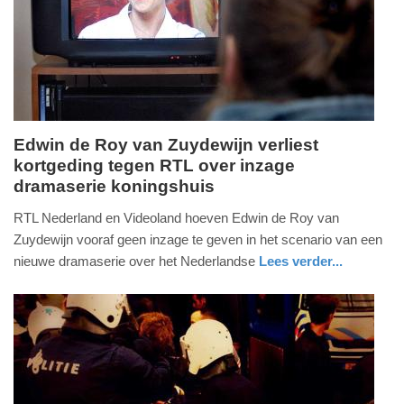
05-
2026
18:01
Edwin de Roy van Zuydewijn verliest
kortgeding tegen RTL over inzage
woensdag,
dramaserie koningshuis
13.
mei
RTL Nederland en Videoland hoeven Edwin de Roy van
2026
Zuydewijn vooraf geen inzage te geven in het scenario van een
-
nieuwe dramaserie over het Nederlandse
Lees verder...
17:44
glossy
flevoland
Update:
13-
05-
2026
18:36