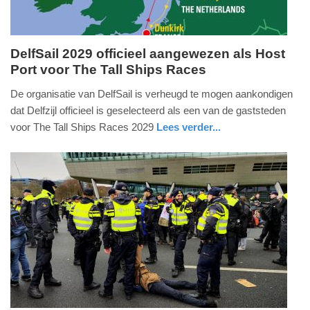
DelfSail 2029 officieel aangewezen als Host
Port voor The Tall Ships Races
woensdag,
13.
De organisatie van DelfSail is verheugd te mogen aankondigen
mei
dat Delfzijl officieel is geselecteerd als een van de gaststeden
2026
voor The Tall Ships Races 2029
Lees verder...
-
nieuws
groningen
11:39
Update:
13-
05-
2026
14:52