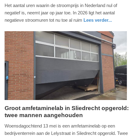
Het aantal uren waarin de stroomprijs in Nederland nul of
mei
negatief is, neemt jaar op jaar toe. In 2026 ligt het aantal
2026
negatieve stroomuren tot nu toe al ruim
Lees verder...
-
18:48
Update:
13-
05-
2026
18:50
Groot amfetaminelab in Sliedrecht opgerold:
twee mannen aangehouden
woensdag,
13.
Woensdagochtend 13 mei is een amfetaminelab op een
mei
bedrijventerrein aan de Lelystraat in Sliedrecht opgerold. Twee