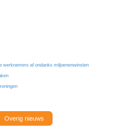
e werknemers af ondanks miljoenenwinsten
maken
Groningen
Overig nieuws