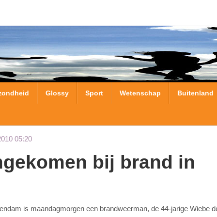
zondheid
Glossy
Sport
Wetenschap
Buitenland
2010 05:20
 Veendam is maandagmorgen een brandweerman, de 44-jarige Wiebe de