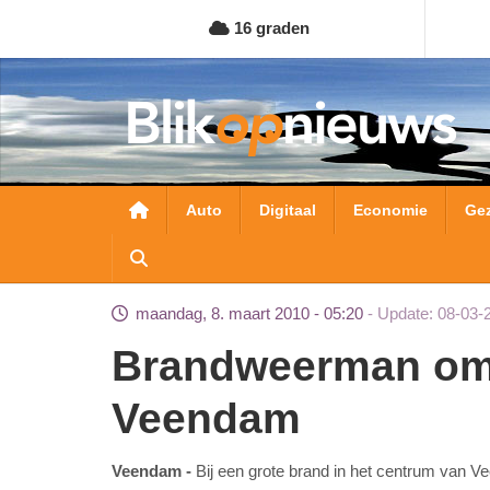
Overslaan
16 graden
en
naar
de
inhoud
gaan
Hoofdnavigatie
Auto
Digitaal
Economie
Ge
maandag, 8. maart 2010 - 05:20
Update: 08-03-
Brandweerman omgekomen bij brand in
Veendam
Veendam
Bij een grote brand in het centrum van