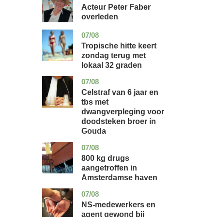
holland
Acteur Peter Faber
overleden
07/08
utrecht
nieuws
Tropische hitte keert
zondag terug met
lokaal 32 graden
07/08
zuid-
nieuws
holland
Celstraf van 6 jaar en
tbs met
dwangverpleging voor
doodsteken broer in
Gouda
07/08
noord-
nieuws
holland
800 kg drugs
aangetroffen in
Amsterdamse haven
07/08
flevoland
nieuws
NS-medewerkers en
agent gewond bij