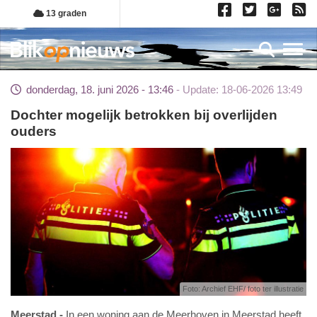
Overslaan
13 graden
en
naar
Toggl
de
inhoud
donderdag, 18. juni 2026 - 13:46
Update: 18-06-2026 13:49
gaan
Dochter mogelijk betrokken bij overlijden
ouders
Foto: Archief EHF/ foto ter illustratie
Meerstad
In een woning aan de Meerhoven in Meerstad heeft