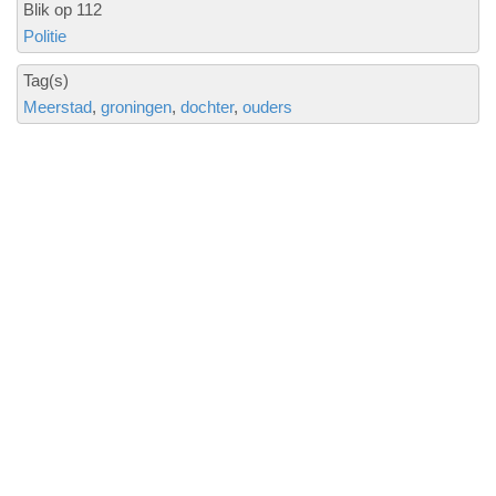
Blik op 112
Politie
Tag(s)
Meerstad
groningen
dochter
ouders