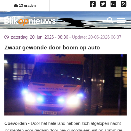
Overslaan
13 graden
en
naar
Toggl
de
inhoud
zaterdag, 20. juni 2026 - 08:36
Update: 20-06-2026 08:37
gaan
Zwaar gewonde door boom op auto
Coevorden
Door het hele land hebben zich afgelopen nacht
incidenten voor gedaan door hevig noodweer wat op sommige